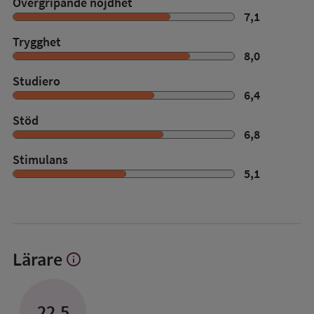
Övergripande nöjdhet
7,1
Trygghet
8,0
Studiero
6,4
Stöd
6,8
Stimulans
5,1
Lärare
info
Visa
mer
om
Lärare
22,5