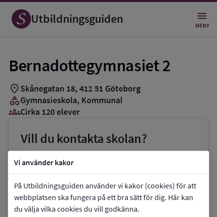
Utbildningsguiden
MENY
Bernadottegymnasiet 2
location_on
Skånegatan 18
,
412
51
Göteborg
category
Gymnasieskola
, Kommunal
groups_3
Cirka 120 elever
Vill du kontakta skolan?
phone
Telefon:
031-3650000
Vi använder kakor
mail
E-post:
info.bernadottegymnasiet@educ.goteborg.se
På Utbildningsguiden använder vi kakor (cookies) för att
webbplatsen ska fungera på ett bra sätt för dig. Här kan
link
Webbplats:
Bernadottegymnasiet 2
du välja vilka cookies du vill godkänna.