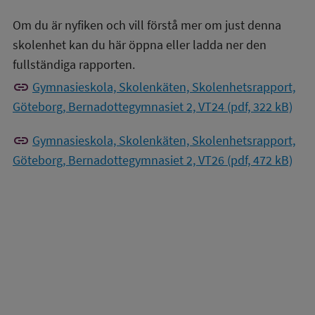
Om du är nyfiken och vill förstå mer om just denna
skolenhet kan du här öppna eller ladda ner den
fullständiga rapporten.
link
Gymnasieskola, Skolenkäten, Skolenhetsrapport,
Göteborg, Bernadottegymnasiet 2, VT24 (pdf, 322 kB)
link
Gymnasieskola, Skolenkäten, Skolenhetsrapport,
Göteborg, Bernadottegymnasiet 2, VT26 (pdf, 472 kB)