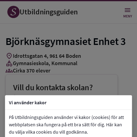
Utbildningsguiden
MENY
Björknäsgymnasiet Enhet 3
location_on
Idrottsgatan 4
,
961
64
Boden
category
Gymnasieskola
, Kommunal
groups_3
Cirka 370 elever
Vill du kontakta skolan?
phone
Telefon:
0921-62500
Vi använder kakor
mail
E-post:
kommunen@boden.se
På Utbildningsguiden använder vi kakor (cookies) för att
link
Webbplats:
Björknäsgymnasiet Enhet 3
webbplatsen ska fungera på ett bra sätt för dig. Här kan
du välja vilka cookies du vill godkänna.