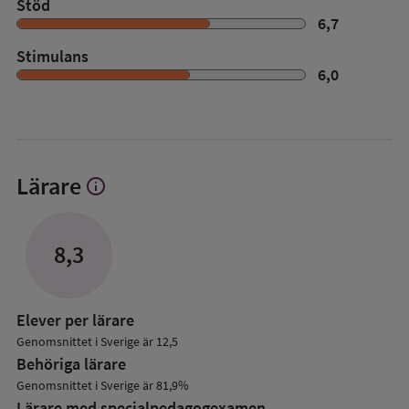
Stöd
6,7
Stimulans
6,0
Lärare
info
Visa
mer
om
Lärare
8,3
Elever per lärare
Genomsnittet i Sverige är 12,5
Behöriga lärare
Genomsnittet i Sverige är 81,9%
Lärare med specialpedagog­examen