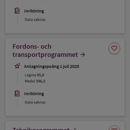
book_5
Inriktning
Data saknas
Fordons- och
Spara
favorite
som
transportprogrammet
arrow_forward
favorit
stars_2
Antagningspoäng 1 juli 2025
Lägsta
95,0
Medel
196,5
book_5
Inriktning
Data saknas
Spara