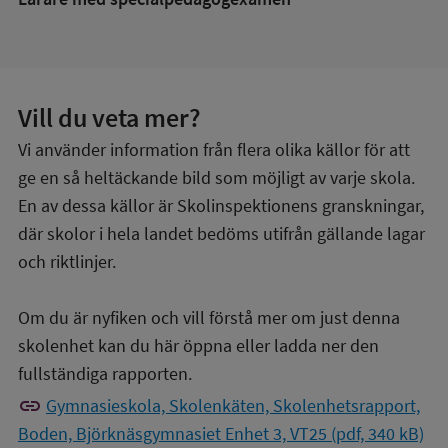
Vill du veta mer?
Vi använder information från flera olika källor för att
ge en så heltäckande bild som möjligt av varje skola.
En av dessa källor är Skolinspektionens granskningar,
där skolor i hela landet bedöms utifrån gällande lagar
och riktlinjer.
Om du är nyfiken och vill förstå mer om just denna
skolenhet kan du här öppna eller ladda ner den
fullständiga rapporten.
link
Gymnasieskola, Skolenkäten, Skolenhetsrapport,
Boden, Björknäsgymnasiet Enhet 3, VT25 (pdf, 340 kB)