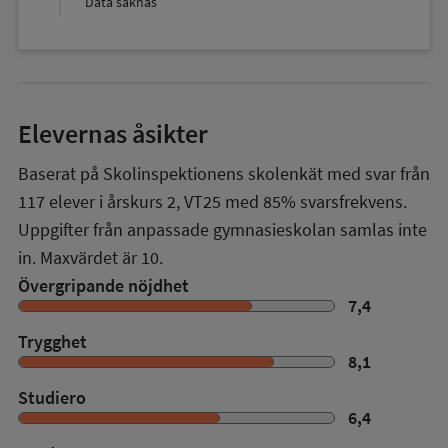
Data saknas
Elevernas åsikter
Baserat på Skolinspektionens skolenkät med svar från
117
elever i
årskurs 2
,
VT25
med
85%
svarsfrekvens.
Uppgifter från anpassade gymnasieskolan samlas inte
in. Maxvärdet är 10.
Övergripande nöjdhet
7,4
Trygghet
8,1
Studiero
6,4