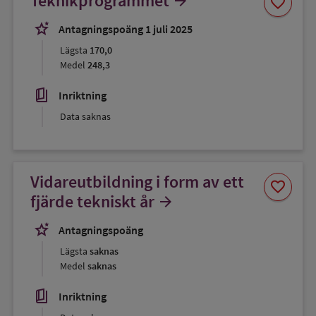
Teknikprogrammet
arrow_forward
favorite
som
favorit
stars_2
Antagningspoäng 1 juli 2025
Lägsta
170,0
Medel
248,3
book_5
Inriktning
Data saknas
Vidareutbildning i form av ett
Spara
favorite
som
fjärde tekniskt år
arrow_forward
favorit
stars_2
Antagningspoäng
Lägsta
saknas
Medel
saknas
book_5
Inriktning