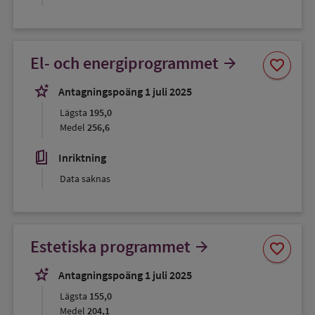
Spara
El- och energiprogrammet
arrow_forward
favorite
som
favorit
stars_2
Antagningspoäng 1 juli 2025
Lägsta
195,0
Medel
256,6
book_5
Inriktning
Data saknas
Spara
Estetiska programmet
arrow_forward
favorite
som
favorit
stars_2
Antagningspoäng 1 juli 2025
Lägsta
155,0
Medel
204,1