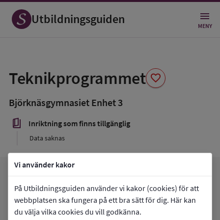
Utbildningsguiden
MENY
Spara
som
Teknikprogrammet
favorite
favorit
Björknäsgymnasiet Enhet 3
book_5
Inriktning som finns tillgänglig
Data saknas
Vi använder kakor
arrow_forward
Gå till
Björknäsgymnasiet Enhet 3
favorite
På Utbildningsguiden använder vi kakor (cookies) för att
Mina favoriter
webbplatsen ska fungera på ett bra sätt för dig. Här kan
du välja vilka cookies du vill godkänna.