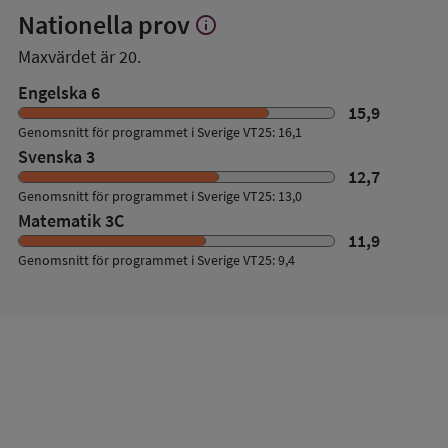
Nationella prov
info
Visa
mer
Maxvärdet är 20.
om
Nationella
Engelska 6
prov
15,9
Genomsnitt för programmet i Sverige VT25: 16,1
Svenska 3
12,7
Genomsnitt för programmet i Sverige VT25: 13,0
Matematik 3C
11,9
Genomsnitt för programmet i Sverige VT25: 9,4