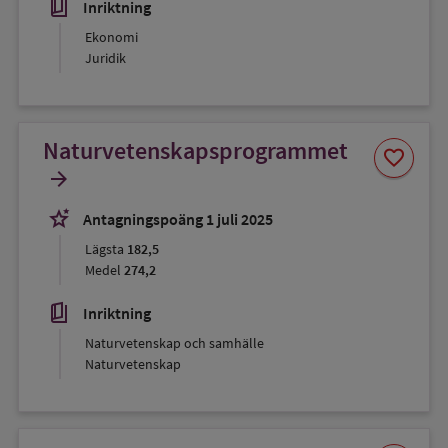
book_5
Inriktning
Ekonomi
Juridik
Naturvetenskapsprogrammet
Spara
favorite
som
arrow_forward
favorit
stars_2
Antagningspoäng 1 juli 2025
Lägsta
182,5
Medel
274,2
book_5
Inriktning
Naturvetenskap och samhälle
Naturvetenskap