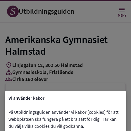
Utbildningsguiden
MENY
Amerikanska Gymnasiet
Halmstad
location_on
Linjegatan 12
,
302
50
Halmstad
category
Gymnasieskola
, Fristående
groups_3
Cirka 160 elever
Vill du kontakta skolan?
Vi använder kakor
phone
Telefon:
+46760054155
På Utbildningsguiden använder vi kakor (cookies) för att
mail
E-post:
halmstad@amerikanskagymnasiet.se
webbplatsen ska fungera på ett bra sätt för dig. Här kan
link
Webbplats:
Amerikanska Gymnasiet
du välja vilka cookies du vill godkänna.