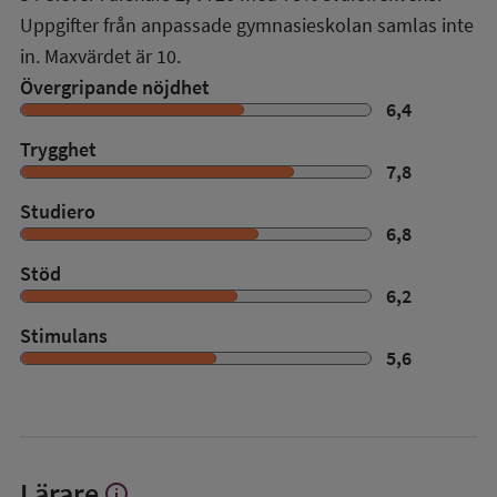
Uppgifter från anpassade gymnasieskolan samlas inte
in. Maxvärdet är 10.
Övergripande nöjdhet
6,4
Trygghet
7,8
Studiero
6,8
Stöd
6,2
Stimulans
5,6
Lärare
info
Visa