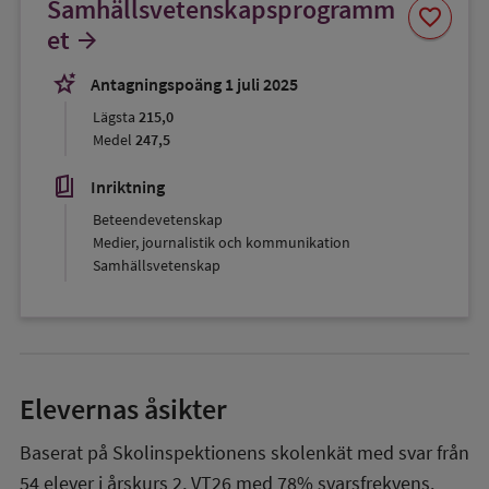
Samhällsvetenskapsprogramm
Spara
favorite
som
et
arrow_forward
favorit
stars_2
Antagningspoäng 1 juli 2025
Lägsta
215,0
Medel
247,5
book_5
Inriktning
Beteendevetenskap
Medier, journalistik och kommunikation
Samhällsvetenskap
Elevernas åsikter
Baserat på Skolinspektionens skolenkät med svar från
54
elever i
årskurs 2
,
VT26
med
78%
svarsfrekvens.