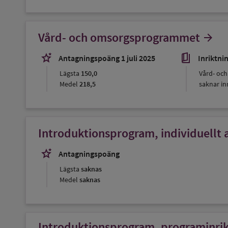
Vård- och omsorgsprogrammet
arrow_forward
stars_2
book_5
Antagningspoäng 1 juli 2025
Inriktni
Lägsta
150,0
Vård- oc
Medel
218,5
saknar inr
Introduktionsprogram, individuellt a
stars_2
Antagningspoäng
Lägsta
saknas
Medel
saknas
Introduktionsprogram, programinrikta