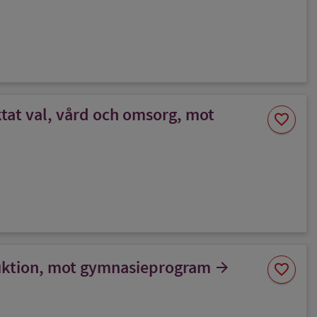
tat val, vård och omsorg, mot
Spara
favorite
som
favorit
Spara
uktion, mot gymnasieprogram
arrow_forward
favorite
som
favorit