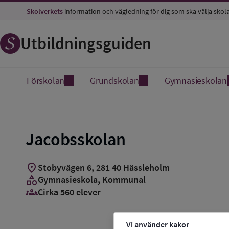
Skolverkets
information och vägledning för dig som ska välja skol
Utbildningsguiden
Förskolan
Grundskolan
Gymnasieskolan
Jacobsskolan
location_on
Stobyvägen 6
,
281
40
Hässleholm
category
Gymnasieskola
, Kommunal
groups_3
Cirka 560 elever
Vi använder kakor