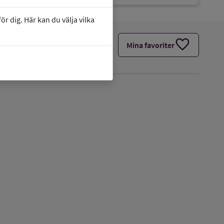
r dig. Här kan du välja vilka
favorite
Mina favoriter