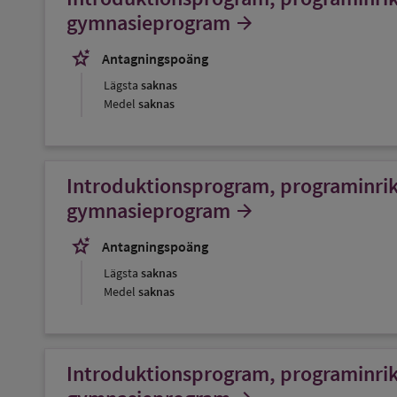
gymnasieprogram
arrow_forward
stars_2
Antagningspoäng
Lägsta
saknas
Medel
saknas
Introduktionsprogram, programinrikt
gymnasieprogram
arrow_forward
stars_2
Antagningspoäng
Lägsta
saknas
Medel
saknas
Introduktionsprogram, programinrikt