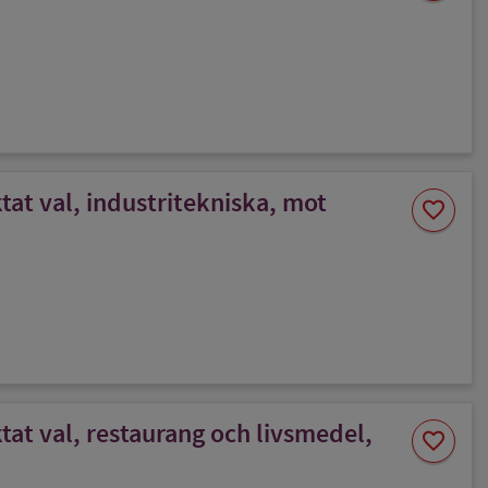
favorit
at val, industritekniska, mot
Spara
favorite
som
favorit
at val, restaurang och livsmedel,
Spara
favorite
som
favorit