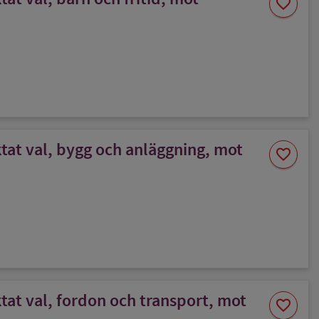
favorite
som
favorit
at val, bygg och anläggning, mot
Spara
favorite
som
favorit
at val, fordon och transport, mot
Spara
favorite
som