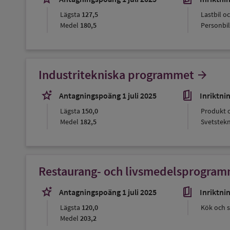
Lägsta
127,5
Lastbil o
Medel
180,5
Personbil
Industritekniska programmet
arrow_forward
stars_2
book_5
Antagningspoäng 1 juli 2025
Inriktni
Lägsta
150,0
Produkt 
Medel
182,5
Svetstekn
Restaurang- och livsmedelsprogra
stars_2
book_5
Antagningspoäng 1 juli 2025
Inriktni
Lägsta
120,0
Kök och s
Medel
203,2