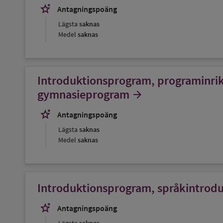
stars_2
Antagningspoäng
Lägsta
saknas
Medel
saknas
Introduktionsprogram, programinrik
gymnasieprogram
arrow_forward
stars_2
Antagningspoäng
Lägsta
saknas
Medel
saknas
Introduktionsprogram, språkintrod
stars_2
Antagningspoäng
Lägsta
saknas