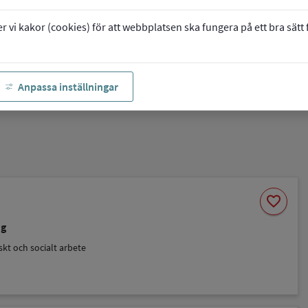
vi kakor (cookies) för att webbplatsen ska fungera på ett bra sätt fö
Anpassa inställningar
Spara
favorite
som
favorit
ng
kt och socialt arbete