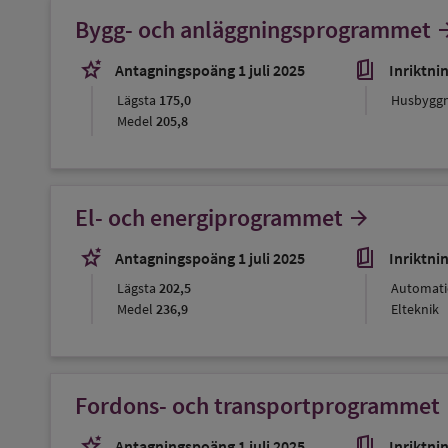
Bygg- och anläggningsprogrammet
arrow_f
stars_2
book_5
Antagningspoäng 1 juli 2025
Inriktni
Lägsta
175,0
Husbygg
Medel
205,8
El- och energiprogrammet
arrow_forward
stars_2
book_5
Antagningspoäng 1 juli 2025
Inriktni
Lägsta
202,5
Automati
Medel
236,9
Elteknik
Fordons- och transportprogrammet
ar
stars_2
book_5
Antagningspoäng 1 juli 2025
Inriktni