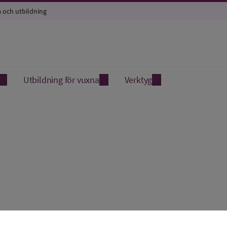
a och utbildning
Utbildning för vuxna
Verktyg