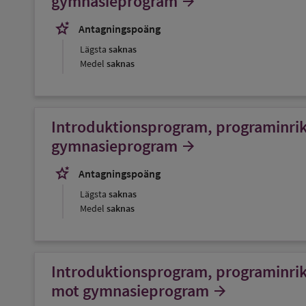
gymnasieprogram
arrow_forward
stars_2
Antagningspoäng
Lägsta
saknas
Medel
saknas
Introduktionsprogram, programinrikt
gymnasieprogram
arrow_forward
stars_2
Antagningspoäng
Lägsta
saknas
Medel
saknas
Introduktionsprogram, programinrikt
mot gymnasieprogram
arrow_forward