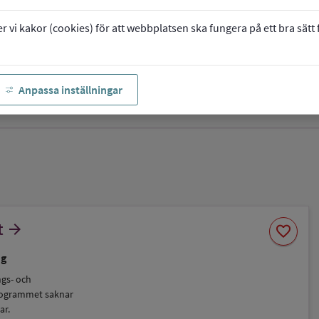
vi kakor (cookies) för att webbplatsen ska fungera på ett bra sätt fö
Anpassa inställningar
Spara
t
arrow_forward
favorite
som
favorit
ng
ngs- och
rogrammet saknar
ar.