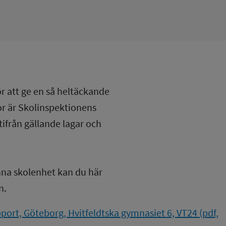
ör att ge en så heltäckande
lor är Skolinspektionens
tifrån gällande lagar och
nna skolenhet kan du här
n.
ort, Göteborg, Hvitfeldtska gymnasiet 6, VT24 (pdf,