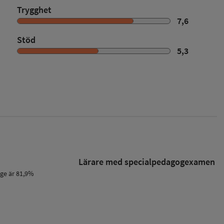
Trygghet
7,6
Stöd
5,3
Lärare med specialpedagog­examen
ige är 81,9%