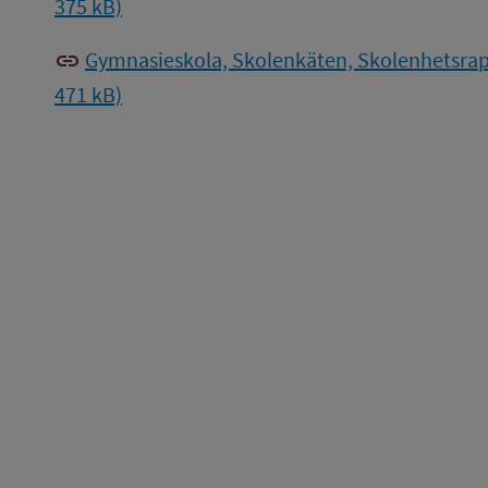
375 kB)
link
Gymnasieskola, Skolenkäten, Skolenhetsrapp
471 kB)