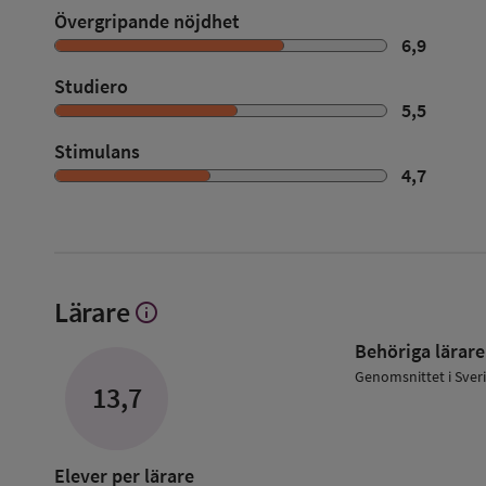
Övergripande nöjdhet
6,9
Studiero
5,5
Stimulans
4,7
Lärare
info
Visa
mer
Behöriga lärare
om
Lärare
Genomsnittet i Sver
13,7
Elever per lärare