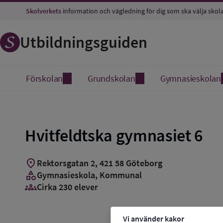
Skolverkets
information och vägledning för dig som ska välja skol
Utbildningsguiden
Förskolan
Grundskolan
Gymnasieskolan
Hvitfeldtska gymnasiet 6
location_on
Rektorsgatan 2
,
421
58
Göteborg
category
Gymnasieskola
, Kommunal
groups_3
Cirka 230 elever
Vi använder kakor