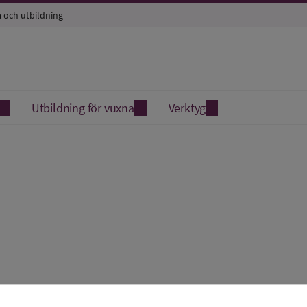
a och utbildning
Utbildning för vuxna
Verktyg