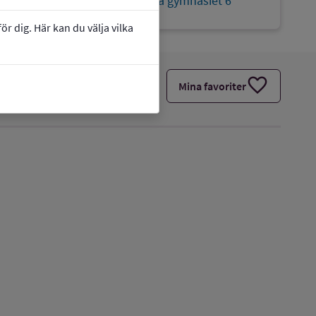
Webbplats:
Hvitfeldtska gymnasiet 6
r dig. Här kan du välja vilka
favorite
Mina favoriter