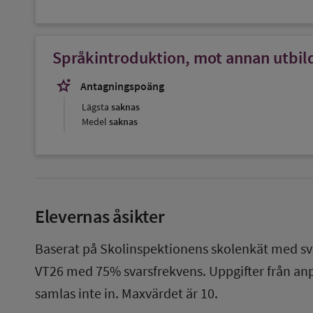
Språkintroduktion, mot annan utbild
stars_2
Antagningspoäng
Lägsta
saknas
Medel
saknas
Elevernas åsikter
Baserat på Skolinspektionens skolenkät med sv
VT26
med
75%
svarsfrekvens. Uppgifter från a
samlas inte in. Maxvärdet är 10.