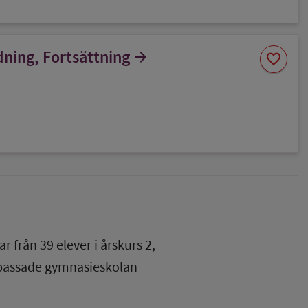
Spara
ning, Fortsättning
arrow_forward
favorite
som
favorit
ar från
39
elever i
årskurs 2
,
npassade gymnasieskolan