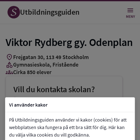
Utbildningsguiden
MENY
Viktor Rydberg gy. Odenplan
location_on
Frejgatan 30
,
113
49
Stockholm
category
Gymnasieskola
, Fristående
groups_3
Cirka 850 elever
Vill du kontakta skolan?
phone
Telefon:
08-6222150
Vi använder kakor
mail
E-post:
info@vrgcampus.vrskolor.se
På Utbildningsguiden använder vi kakor (cookies) för att
link
Webbplats:
Viktor Rydberg gy. Odenplan
webbplatsen ska fungera på ett bra sätt för dig. Här kan
du välja vilka cookies du vill godkänna.