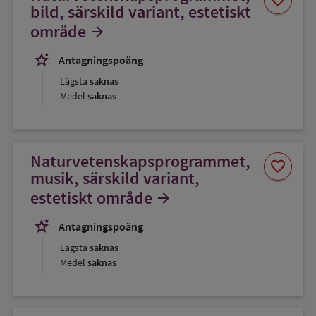
som
bild, särskild variant, estetiskt
favorit
område
arrow_forward
stars_2
Antagningspoäng
Lägsta
saknas
Medel
saknas
Naturvetenskapsprogrammet,
Spara
favorite
som
musik, särskild variant,
favorit
estetiskt område
arrow_forward
stars_2
Antagningspoäng
Lägsta
saknas
Medel
saknas