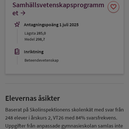
Samhällsvetenskapsprogramm
Spara
favorite
som
et
arrow_forward
favorit
stars_2
Antagningspoäng 1 juli 2025
Lägsta
285,0
Medel
298,7
book_5
Inriktning
Beteendevetenskap
Elevernas åsikter
Baserat på Skolinspektionens skolenkät med svar från
248
elever i
årskurs 2
,
VT26
med
84%
svarsfrekvens.
Uppgifter från anpassade gymnasieskolan samlas inte