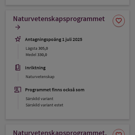
Naturvetenskapsprogrammet
Spara
favorite
som
arrow_forward
favorit
stars_2
Antagningspoäng 1 juli 2025
Lägsta
305,0
Medel
330,0
book_5
Inriktning
Naturvetenskap
co_present
Programmet finns också som
Särskild variant
Särskild variant estet
Naturvetenskapsprogrammet,
Spara
favorite