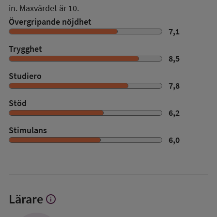
in. Maxvärdet är 10.
Övergripande nöjdhet
7,1
Trygghet
8,5
Studiero
7,8
Stöd
6,2
Stimulans
6,0
Lärare
info
Visa
mer