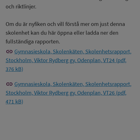
och riktlinjer.
Om du är nyfiken och vill förstå mer om just denna
skolenhet kan du här öppna eller ladda ner den
fullständiga rapporten.
link
Gymnasieskola, Skolenkäten, Skolenhetsrapport,
Stockholm, Viktor Rydberg gy. Odenplan, VT24 (pdf,
376 kB)
link
Gymnasieskola, Skolenkäten, Skolenhetsrapport,
Stockholm, Viktor Rydberg gy. Odenplan, VT26 (pdf,
471 kB)