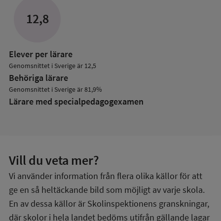
om
Lärare
12,8
Elever per lärare
Genomsnittet i Sverige är 12,5
Behöriga lärare
Genomsnittet i Sverige är 81,9%
Lärare med specialpedagog­examen
Vill du veta mer?
Vi använder information från flera olika källor för att
ge en så heltäckande bild som möjligt av varje skola.
En av dessa källor är Skolinspektionens granskningar,
där skolor i hela landet bedöms utifrån gällande lagar