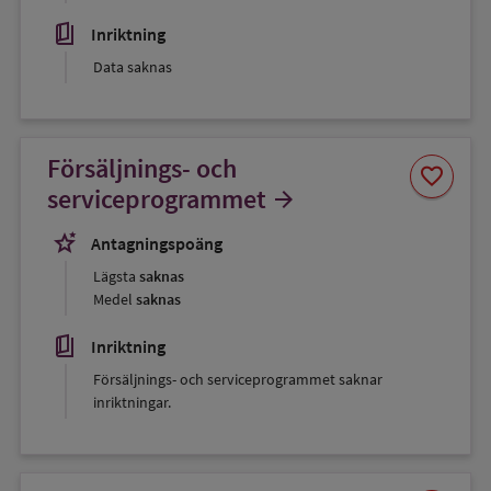
book_5
Inriktning
Data saknas
Försäljnings- och
Spara
favorite
som
serviceprogrammet
arrow_forward
favorit
stars_2
Antagningspoäng
Lägsta
saknas
Medel
saknas
book_5
Inriktning
Försäljnings- och serviceprogrammet saknar
inriktningar.