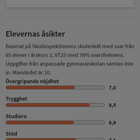
Elevernas åsikter
Baserat på Skolinspektionens skolenkät med svar från
65
elever i
årskurs 2
,
VT25
med
78%
svarsfrekvens.
Uppgifter från anpassade gymnasieskolan samlas inte
in. Maxvärdet är 10.
Övergripande nöjdhet
7,0
Trygghet
8,5
Studiero
6,9
Stöd
7,1