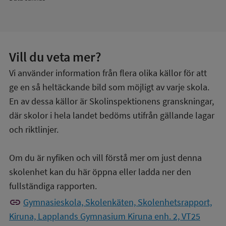
Vill du veta mer?
Vi använder information från flera olika källor för att
ge en så heltäckande bild som möjligt av varje skola.
En av dessa källor är Skolinspektionens granskningar,
där skolor i hela landet bedöms utifrån gällande lagar
och riktlinjer.
Om du är nyfiken och vill förstå mer om just denna
skolenhet kan du här öppna eller ladda ner den
fullständiga rapporten.
link
Gymnasieskola, Skolenkäten, Skolenhetsrapport,
Kiruna, Lapplands Gymnasium Kiruna enh. 2, VT25