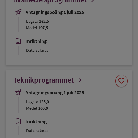
favorit
stars_2
Antagningspoäng 1 juli 2025
Lägsta
162,5
Medel
197,5
book_5
Inriktning
Data saknas
Spara
Teknikprogrammet
arrow_forward
favorite
som
favorit
stars_2
Antagningspoäng 1 juli 2025
Lägsta
135,0
Medel
260,9
book_5
Inriktning
Data saknas