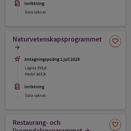
book_5
Inriktning
Data saknas
Naturvetenskapsprogrammet
Spara
favorite
som
arrow_forward
favorit
stars_2
Antagningspoäng 1 juli 2025
Lägsta
155,0
Medel
267,8
book_5
Inriktning
Data saknas
Restaurang- och
Spara
favorite
som
livsmedelsprogrammet
arrow_forward