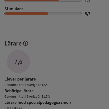
Stimulans
5,7
Lärare
info
Visa
mer
om
Lärare
7,6
Elever per lärare
Genomsnittet i Sverige är 12,5
Behöriga lärare
Genomsnittet i Sverige är 81,9%
Lärare med specialpedagog­examen
Data saknas