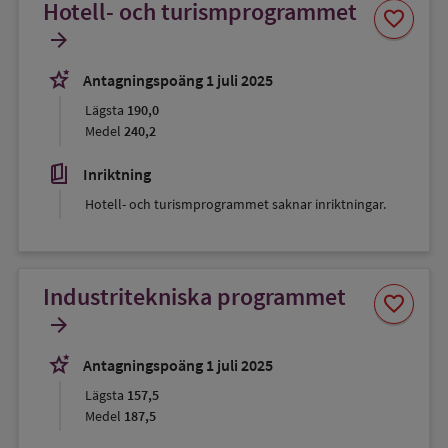
Hotell- och turismprogrammet
Spara
favorite
som
arrow_forward
favorit
stars_2
Antagningspoäng 1 juli 2025
Lägsta
190,0
Medel
240,2
book_5
Inriktning
Hotell- och turismprogrammet saknar inriktningar.
Industritekniska programmet
Spara
favorite
som
arrow_forward
favorit
stars_2
Antagningspoäng 1 juli 2025
Lägsta
157,5
Medel
187,5