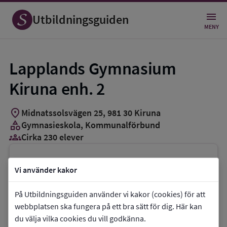
Utbildningsguiden
MENY
Lapplands Gymnasium
Kiruna enh. 2
location_on
Midnatssolsvägen 25
,
981
30
Kiruna
category
Gymnasieskola
, Kommunalförbund
groups_3
Cirka 230 elever
Vill du kontakta skolan?
Vi använder kakor
phone
Telefon:
010-1437154
På Utbildningsguiden använder vi kakor (cookies) för att
mail
E-post:
lgkiruna@lapplands.se
webbplatsen ska fungera på ett bra sätt för dig. Här kan
link
Webbplats:
Lapplands Gymnasium Kiruna
du välja vilka cookies du vill godkänna.