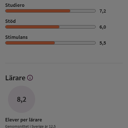
Studiero
7,2
Stöd
6,0
Stimulans
5,5
Lärare
info
Visa
mer
om
Lärare
8,2
Elever per lärare
Genomsnittet i Sverige är 12,5