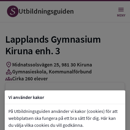
Utbildningsguiden
MENY
Lapplands Gymnasium
Kiruna enh. 3
location_on
Midnatssolsvägen 25
,
981
30
Kiruna
category
Gymnasieskola
, Kommunalförbund
groups_3
Cirka 260 elever
Vill du kontakta skolan?
Vi använder kakor
phone
Telefon:
010-1437075
På Utbildningsguiden använder vi kakor (cookies) för att
mail
E-post:
lgkiruna@lapplands.se
webbplatsen ska fungera på ett bra sätt för dig. Här kan
link
Webbplats:
Lapplands Gymnasium Kiruna
du välja vilka cookies du vill godkänna.