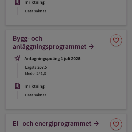
book_5
Inriktning
Data saknas
Bygg- och
Spara
favorite
som
anläggningsprogrammet
arrow_forward
favorit
stars_2
Antagningspoäng 1 juli 2025
Lägsta
207,5
Medel
241,3
book_5
Inriktning
Data saknas
Spara
El- och energiprogrammet
arrow_forward
favorite
som