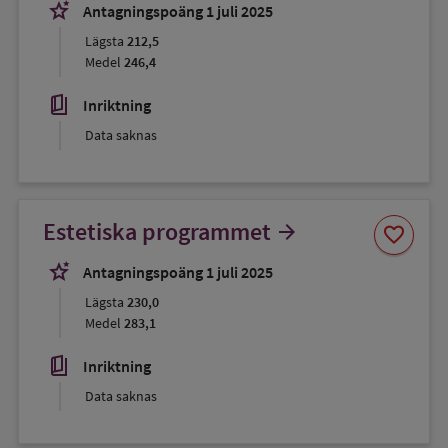
favorit
stars_2
Antagningspoäng 1 juli 2025
Lägsta
212,5
Medel
246,4
book_5
Inriktning
Data saknas
Spara
Estetiska programmet
arrow_forward
favorite
som
favorit
stars_2
Antagningspoäng 1 juli 2025
Lägsta
230,0
Medel
283,1
book_5
Inriktning
Data saknas