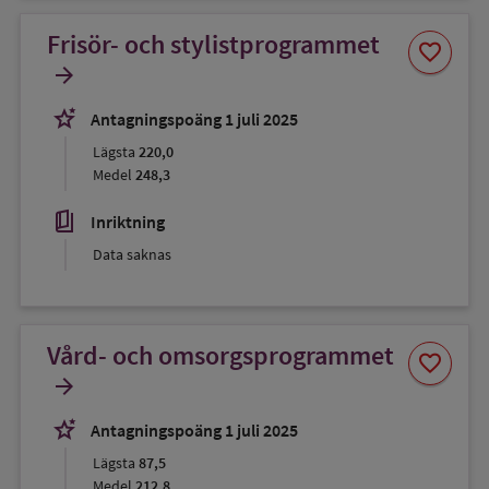
Frisör- och stylistprogrammet
Spara
favorite
som
arrow_forward
favorit
stars_2
Antagningspoäng 1 juli 2025
Lägsta
220,0
Medel
248,3
book_5
Inriktning
Data saknas
Vård- och omsorgsprogrammet
Spara
favorite
som
arrow_forward
favorit
stars_2
Antagningspoäng 1 juli 2025
Lägsta
87,5
Medel
212,8