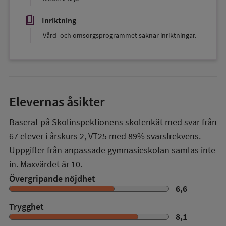
book_5
Inriktning
Vård- och omsorgsprogrammet saknar inriktningar.
Elevernas åsikter
Baserat på Skolinspektionens skolenkät med svar från
67
elever i
årskurs 2
,
VT25
med
89%
svarsfrekvens.
Uppgifter från anpassade gymnasieskolan samlas inte
in. Maxvärdet är 10.
Övergripande nöjdhet
6,6
Trygghet
8,1