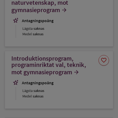
naturvetenskap, mot
gymnasieprogram
arrow_forward
stars_2
Antagningspoäng
Lägsta
saknas
Medel
saknas
Introduktionsprogram,
Spara
favorite
som
programinriktat val, teknik,
favorit
mot gymnasieprogram
arrow_forward
stars_2
Antagningspoäng
Lägsta
saknas
Medel
saknas