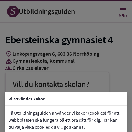
Utbildningsguiden
MENY
Ebersteinska gymnasiet 4
location_on
Linköpingsvägen 6
,
603
36
Norrköping
category
Gymnasieskola
, Kommunal
groups_3
Cirka 210 elever
Vill du kontakta skolan?
phone
Telefon:
011-153000
Vi använder kakor
mail
E-post:
ebersteinska@norrkoping.se
På Utbildningsguiden använder vi kakor (cookies) för att
link
Webbplats:
Ebersteinska gymnasiet 4
webbplatsen ska fungera på ett bra sätt för dig. Här kan
du välja vilka cookies du vill godkänna.