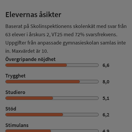
Elevernas åsikter
Baserat på Skolinspektionens skolenkät med svar från
63
elever i
årskurs 2
,
VT25
med
72%
svarsfrekvens.
Uppgifter från anpassade gymnasieskolan samlas inte
in. Maxvärdet är 10.
Övergripande nöjdhet
6,6
Trygghet
8,0
Studiero
5,1
Stöd
6,2
Stimulans
4,9