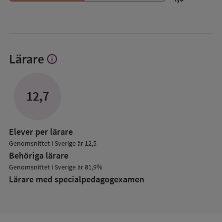
Lärare
info
Visa
mer
om
Lärare
12,7
Elever per lärare
Genomsnittet i Sverige är 12,5
Behöriga lärare
Genomsnittet i Sverige är 81,9%
Lärare med specialpedagog­examen