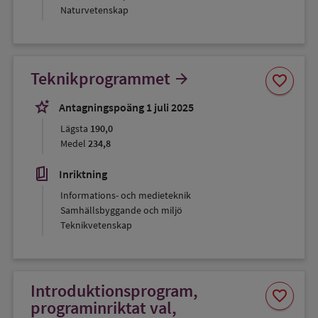
Naturvetenskap
Spara
Teknikprogrammet
arrow_forward
favorite
som
favorit
stars_2
Antagningspoäng 1 juli 2025
Lägsta
190,0
Medel
234,8
book_5
Inriktning
Informations- och medieteknik
Samhällsbyggande och miljö
Teknikvetenskap
Introduktionsprogram,
Spara
favorite
som
programinriktat val,
favorit