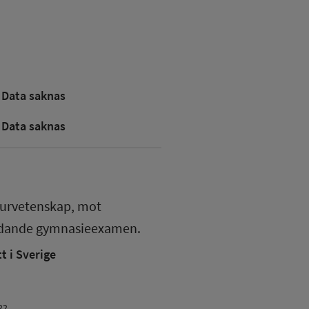
Data saknas
Data saknas
turvetenskap, mot
edande gymnasieexamen.
 i Sverige
22.