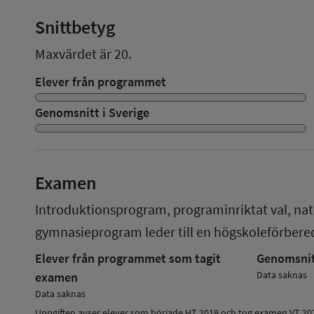
Snittbetyg
Maxvärdet är 20.
Elever från programmet
Genomsnitt i Sverige
Examen
Introduktionsprogram, programinriktat val, na
gymnasieprogram
leder till en
högskoleförber
Elever från programmet som tagit
Genomsnitt
Data saknas
examen
Data saknas
Uppgiften avser elever som började HT 2019 och tog examen VT 20