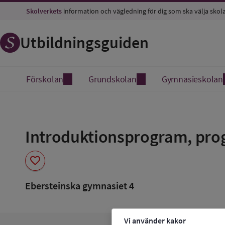
Skolverkets
information och vägledning för dig som ska välja skol
Utbildningsguiden
Förskolan
Grundskolan
Gymnasieskolan
Spara
som
Introduktionsprogram, pro
favorit
favorite
Ebersteinska gymnasiet 4
Vi använder kakor