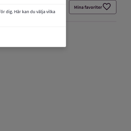
favorite
Mina favoriter
r dig. Här kan du välja vilka