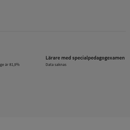
Lärare med specialpedagog­examen
ige är 81,9%
Data saknas