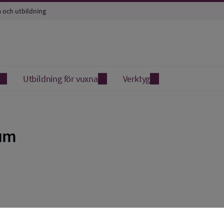
a och utbildning
Utbildning för vuxna
Verktyg
ium