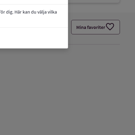
r dig. Här kan du välja vilka
favorite
Mina favoriter