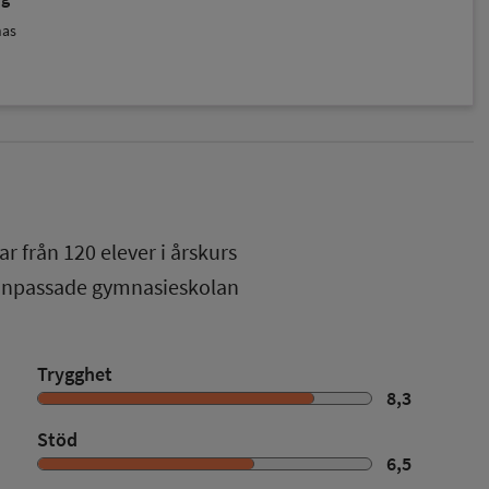
nas
ar från
120
elever i
årskurs
 anpassade gymnasieskolan
Trygghet
8,3
Stöd
6,5