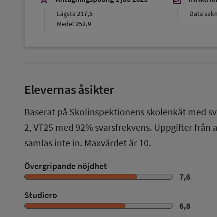
Lägsta
217,5
Data sak
Medel
252,9
Elevernas åsikter
Baserat på Skolinspektionens skolenkät med sv
2
,
VT25
med
92%
svarsfrekvens. Uppgifter från
samlas inte in. Maxvärdet är 10.
Övergripande nöjdhet
7,6
Studiero
6,8