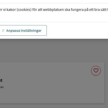
vi kakor (cookies) för att webbplatsen ska fungera på ett bra sätt fö
Anpassa inställningar
Spara
favorite
som
favorit
ng
nas