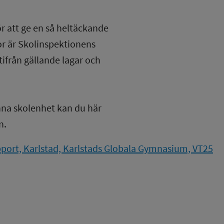
ör att ge en så heltäckande
lor är Skolinspektionens
tifrån gällande lagar och
nna skolenhet kan du här
n.
port, Karlstad, Karlstads Globala Gymnasium, VT25