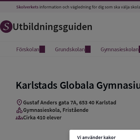
Skolverkets
information och vägledning för dig som ska välja skol
Utbildningsguiden
Förskolan
Grundskolan
Gymnasieskolan
Karlstads Globala Gymnas
location_on
Gustaf Anders gata 7A
,
653
40
Karlstad
category
Gymnasieskola
, Fristående
groups_3
Cirka 410 elever
Vi använder kakor