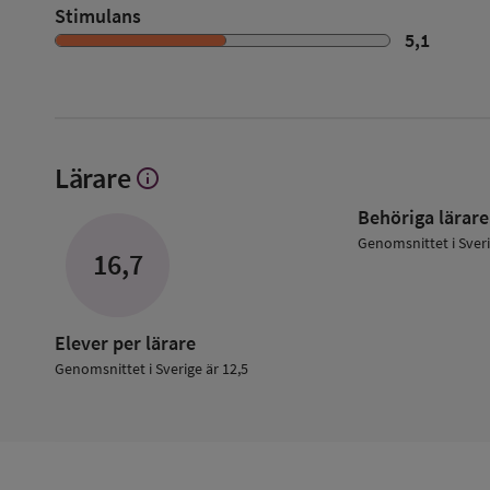
Stimulans
5,1
Lärare
info
Visa
mer
Behöriga lärare
om
Lärare
Genomsnittet i Sver
16,7
Elever per lärare
Genomsnittet i Sverige är 12,5