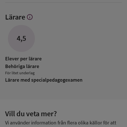
Lärare
info
Visa
mer
om
Lärare
4,5
Elever per lärare
Behöriga lärare
För litet underlag
Lärare med specialpedagog­examen
Vill du veta mer?
Vi använder information från flera olika källor för att