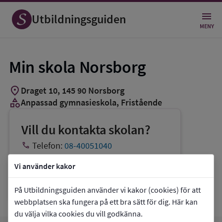
Utbildningsguiden
MENY
Min skola Norsborg
location_on
Draget 10
,
145
90
Norsborg
category
Anpassad gymnasieskola
, Fristående
Vill du kontakta skolan?
phone
Telefon:
08-40051040
mail
E-post:
birgitta.krantz@min-skola.se
Vi använder kakor
link
Webbplats:
Min skola Norsborg
På Utbildningsguiden använder vi kakor (cookies) för att
webbplatsen ska fungera på ett bra sätt för dig. Här kan
du välja vilka cookies du vill godkänna.