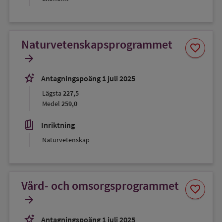
Naturvetenskapsprogrammet
Spara
favorite
som
arrow_forward
favorit
stars_2
Antagningspoäng 1 juli 2025
Lägsta
227,5
Medel
259,0
book_5
Inriktning
Naturvetenskap
Vård- och omsorgsprogrammet
Spara
favorite
som
arrow_forward
favorit
stars_2
Antagningspoäng 1 juli 2025