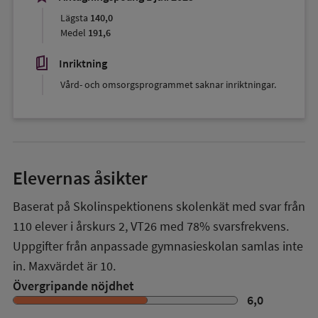
Lägsta
140,0
Medel
191,6
book_5
Inriktning
Vård- och omsorgsprogrammet saknar inriktningar.
Elevernas åsikter
Baserat på Skolinspektionens skolenkät med svar från
110
elever i
årskurs 2
,
VT26
med
78%
svarsfrekvens.
Uppgifter från anpassade gymnasieskolan samlas inte
in. Maxvärdet är 10.
Övergripande nöjdhet
6,0