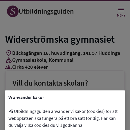
Utbildningsguiden
MENY
Widerströmska gymnasiet
location_on
Blickagången 16, huvudingång
,
141
57
Huddinge
category
Gymnasieskola
, Kommunal
groups_3
Cirka 420 elever
Vill du kontakta skolan?
phone
Telefon:
08-53533690
Vi använder kakor
mail
E-post:
widerstromskagymnasiet@huddinge.se
På Utbildningsguiden använder vi kakor (cookies) för att
webbplatsen ska fungera på ett bra sätt för dig. Här kan
link
Webbplats:
Widerströmska gymnasiet
du välja vilka cookies du vill godkänna.