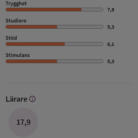
Trygghet
7,8
Studiero
5,3
Stöd
6,1
Stimulans
5,3
Lärare
info
Visa
mer
om
Lärare
17,9