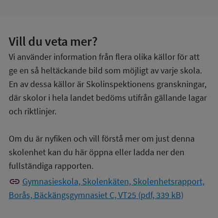
Vill du veta mer?
Vi använder information från flera olika källor för att
ge en så heltäckande bild som möjligt av varje skola.
En av dessa källor är Skolinspektionens granskningar,
där skolor i hela landet bedöms utifrån gällande lagar
och riktlinjer.
Om du är nyfiken och vill förstå mer om just denna
skolenhet kan du här öppna eller ladda ner den
fullständiga rapporten.
link
Gymnasieskola, Skolenkäten, Skolenhetsrapport,
Borås, Bäckängsgymnasiet C, VT25 (pdf, 339 kB)