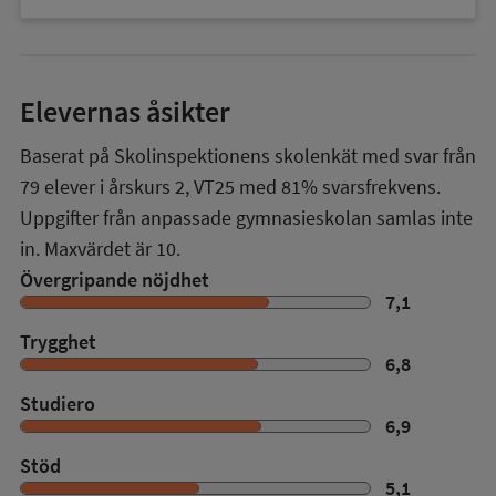
Elevernas åsikter
Baserat på Skolinspektionens skolenkät med svar från
79
elever i
årskurs 2
,
VT25
med
81%
svarsfrekvens.
Uppgifter från anpassade gymnasieskolan samlas inte
in. Maxvärdet är 10.
Övergripande nöjdhet
7,1
Trygghet
6,8
Studiero
6,9
Stöd
5,1