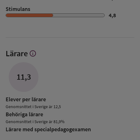
Stimulans
4,8
Lärare
info
Visa
mer
om
Lärare
11,3
Elever per lärare
Genomsnittet i Sverige är 12,5
Behöriga lärare
Genomsnittet i Sverige är 81,9%
Lärare med specialpedagog­examen