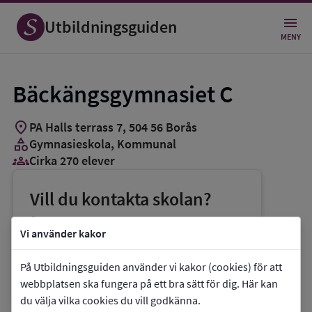
Utbildningsguiden
MENY
Bäckängsgymnasiet C
location_on
PA Halls terrass 7
,
504
56
Borås
category
Gymnasieskola
, Kommunal
groups_3
Cirka 270 elever
Vill du kontakta skolan?
phone
Telefon:
033-357941
Vi använder kakor
mail
E-post:
backangsgymnasiet@boras.se
På Utbildningsguiden använder vi kakor (cookies) för att
link
Webbplats:
Bäckängsgymnasiet C
webbplatsen ska fungera på ett bra sätt för dig. Här kan
du välja vilka cookies du vill godkänna.