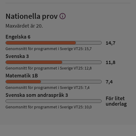
Nationella prov
info
Visa
mer
Maxvärdet är 20.
om
Nationella
Engelska 6
prov
14,7
Genomsnitt för programmet i Sverige VT25: 15,7
Svenska 3
11,8
Genomsnitt för programmet i Sverige VT25: 12,8
Matematik 1B
7,4
Genomsnitt för programmet i Sverige VT25: 7,4
Svenska som andraspråk 3
För litet
underlag
Genomsnitt för programmet i Sverige VT25: 10,0