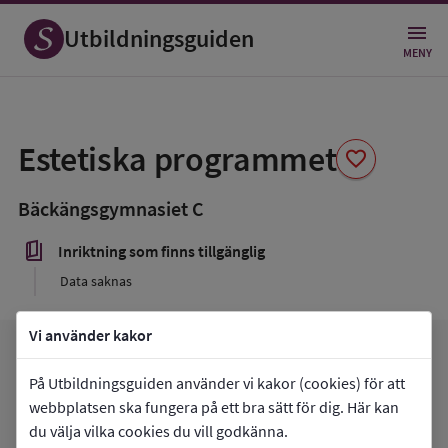
Utbildningsguiden
MENY
Spara
som
Estetiska programmet
favorite
favorit
Bäckängsgymnasiet C
book_5
Inriktning som finns tillgänglig
Data saknas
Vi använder kakor
arrow_forward
Gå till
Bäckängsgymnasiet C
favorite
På Utbildningsguiden använder vi kakor (cookies) för att
Mina favoriter
webbplatsen ska fungera på ett bra sätt för dig. Här kan
du välja vilka cookies du vill godkänna.