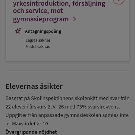
som
yrkesintroduktion, försäljning
favorit
och service, mot
gymnasieprogram
arrow_forward
stars_2
Antagningspoäng
Lägsta
saknas
Medel
saknas
Elevernas åsikter
Baserat på Skolinspektionens skolenkät med svar från
22
elever i
årskurs 2
,
VT26
med
73%
svarsfrekvens.
Uppgifter från anpassade gymnasieskolan samlas inte
in. Maxvärdet är 10.
Övergripande nöjdhet