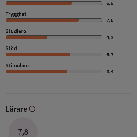
6,9
Trygghet
7,6
Studiero
4,3
Stöd
6,7
Stimulans
6,4
Lärare
info
Visa
mer
om
Lärare
7,8