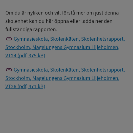
Om du är nyfiken och vill förstå mer om just denna
skolenhet kan du här öppna eller ladda ner den
fullständiga rapporten.
link
Gymnasieskola, Skolenkäten, Skolenhetsrapport,
Stockholm, Magelungens Gymnasium Liljeholmen,
VT24 (pdf, 375 kB)
link
Gymnasieskola, Skolenkäten, Skolenhetsrapport,
Stockholm, Magelungens Gymnasium Liljeholmen,
VT26 (pdf, 471 kB)