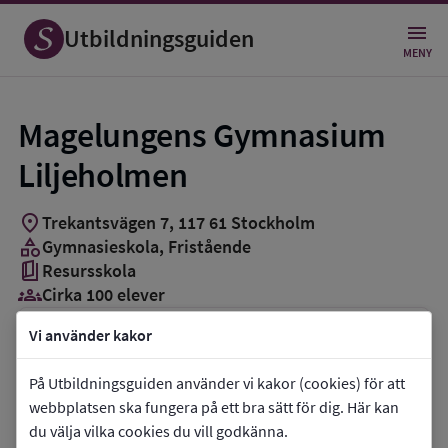
Utbildningsguiden
MENY
Magelungens Gymnasium
Liljeholmen
location_on
Trekantsvägen 7
,
117
61
Stockholm
category
Gymnasieskola
, Fristående
book_5
Resursskola
groups_3
Cirka 100 elever
Vi använder kakor
Vill du kontakta skolan?
phone
Telefon:
072-2465610
På Utbildningsguiden använder vi kakor (cookies) för att
webbplatsen ska fungera på ett bra sätt för dig. Här kan
mail
E-post:
hanna.mayer@magelungen.com
du välja vilka cookies du vill godkänna.