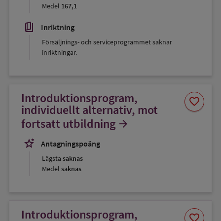
Medel
167,1
book_5
Inriktning
Försäljnings- och serviceprogrammet saknar
inriktningar.
Introduktionsprogram,
Spara
favorite
som
individuellt alternativ, mot
favorit
fortsatt utbildning
arrow_forward
stars_2
Antagningspoäng
Lägsta
saknas
Medel
saknas
Introduktionsprogram,
Spara
favorite