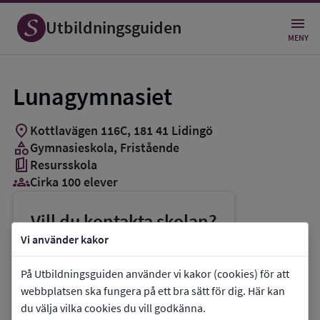
Utbildningsguiden
MENY
Lunagymnasiet
location_on
Kottlavägen 116C
,
181
41
Lidingö
category
Gymnasieskola
, Fristående
book_5
Resursskola
groups_3
Cirka 100 elever
Vill du kontakta skolan?
Vi använder kakor
phone
Telefon:
010-1401250
mail
E-post:
lunagymnasiet@up.se
På Utbildningsguiden använder vi kakor (cookies) för att
webbplatsen ska fungera på ett bra sätt för dig. Här kan
link
Webbplats:
Lunagymnasiet
du välja vilka cookies du vill godkänna.