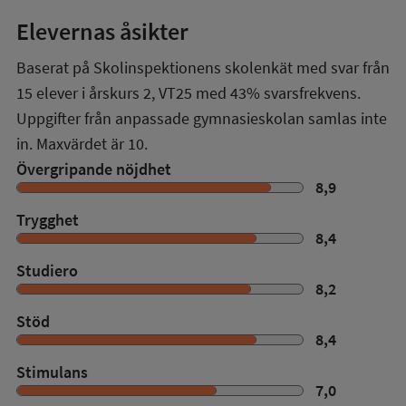
Elevernas åsikter
Baserat på Skolinspektionens skolenkät med svar från
15
elever i
årskurs 2
,
VT25
med
43%
svarsfrekvens.
Uppgifter från anpassade gymnasieskolan samlas inte
in. Maxvärdet är 10.
Övergripande nöjdhet
8,9
Trygghet
8,4
Studiero
8,2
Stöd
8,4
Stimulans
7,0