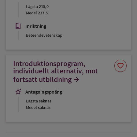
Lägsta
215,0
Medel
237,5
book_5
Inriktning
Beteendevetenskap
Introduktionsprogram,
Spara
favorite
som
individuellt alternativ, mot
favorit
fortsatt utbildning
arrow_forward
stars_2
Antagningspoäng
Lägsta
saknas
Medel
saknas