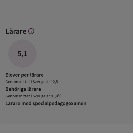
Lärare
info
Visa
mer
om
Lärare
5,1
Elever per lärare
Genomsnittet i Sverige är 12,5
Behöriga lärare
Genomsnittet i Sverige är 81,9%
Lärare med specialpedagog­examen