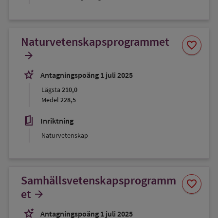
Naturvetenskapsprogrammet
Spara
favorite
som
arrow_forward
favorit
stars_2
Antagningspoäng 1 juli 2025
Lägsta
210,0
Medel
228,5
book_5
Inriktning
Naturvetenskap
Samhällsvetenskapsprogramm
Spara
favorite
som
et
arrow_forward
favorit
stars_2
Antagningspoäng 1 juli 2025