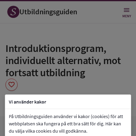
Utbildningsguiden
MENY
Spara
som
Introduktionsprogram,
favorit
individuellt alternativ, mot
fortsatt utbildning
favorite
Lunagymnasiet
Vi använder kakor
På Utbildningsguiden använder vi kakor (cookies) för att
webbplatsen ska fungera på ett bra sätt för dig. Här kan
favorite
arrow_forward
Gå till
Lunagymnasiet
Mina favoriter
du välja vilka cookies du vill godkänna.