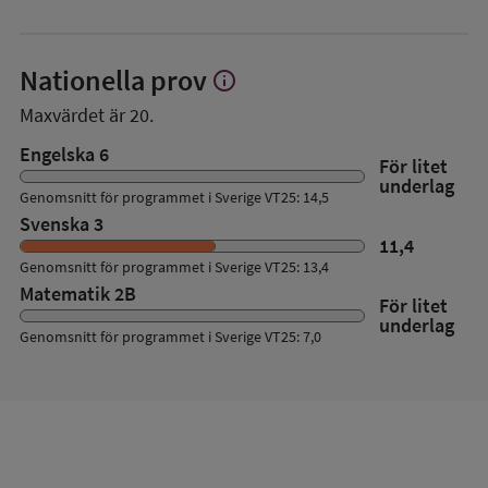
Nationella prov
info
Visa
mer
Maxvärdet är 20.
om
Nationella
Engelska 6
För litet
prov
underlag
Genomsnitt för programmet i Sverige VT25: 14,5
Svenska 3
11,4
Genomsnitt för programmet i Sverige VT25: 13,4
Matematik 2B
För litet
underlag
Genomsnitt för programmet i Sverige VT25: 7,0