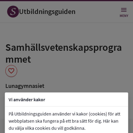
Utbildningsguiden
MENY
Spara
som
Samhällsvetenskapsprogra
favorit
mmet
favorite
Lunagymnasiet
book_5
Inriktning som finns tillgänglig
Vi använder kakor
Beteendevetenskap
På Utbildningsguiden använder vi kakor (cookies) för att
webbplatsen ska fungera på ett bra sätt för dig. Här kan
du välja vilka cookies du vill godkänna.
favorite
arrow_forward
Gå till
Lunagymnasiet
Mina favoriter