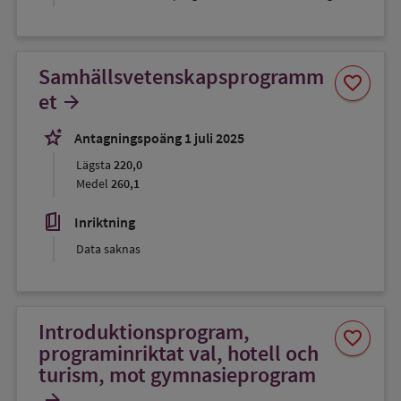
Samhällsvetenskapsprogramm
Spara
favorite
som
et
arrow_forward
favorit
stars_2
Antagningspoäng 1 juli 2025
Lägsta
220,0
Medel
260,1
book_5
Inriktning
Data saknas
Introduktionsprogram,
Spara
favorite
som
programinriktat val, hotell och
favorit
turism, mot gymnasieprogram
arrow_forward