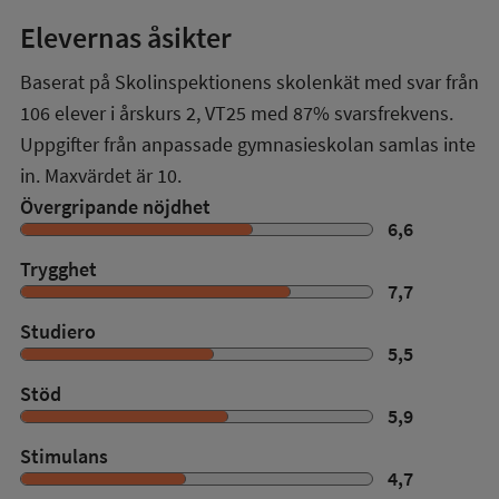
Elevernas åsikter
Baserat på Skolinspektionens skolenkät med svar från
106
elever i
årskurs 2
,
VT25
med
87%
svarsfrekvens.
Uppgifter från anpassade gymnasieskolan samlas inte
in. Maxvärdet är 10.
Övergripande nöjdhet
6,6
Trygghet
7,7
Studiero
5,5
Stöd
5,9
Stimulans
4,7