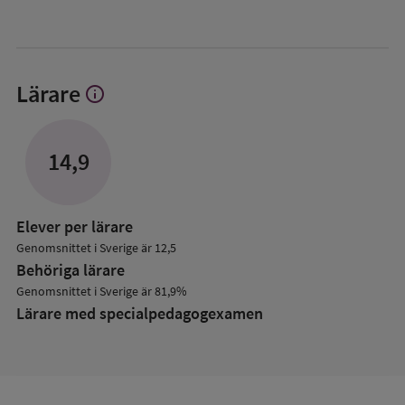
Lärare
info
Visa
mer
om
Lärare
14,9
Elever per lärare
Genomsnittet i Sverige är 12,5
Behöriga lärare
Genomsnittet i Sverige är 81,9%
Lärare med specialpedagog­examen