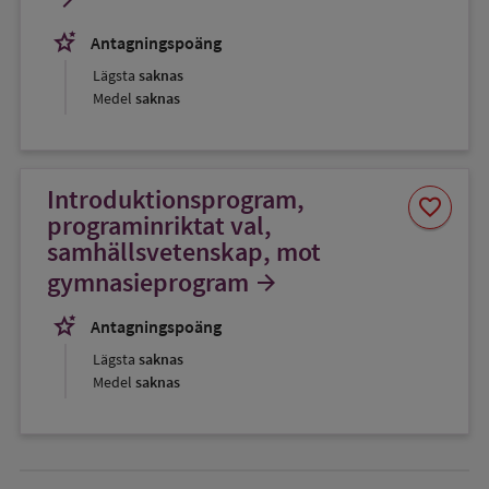
stars_2
Antagningspoäng
Lägsta
saknas
Medel
saknas
Introduktionsprogram,
Spara
favorite
som
programinriktat val,
favorit
samhällsvetenskap, mot
gymnasieprogram
arrow_forward
stars_2
Antagningspoäng
Lägsta
saknas
Medel
saknas