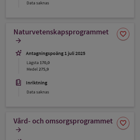
Data saknas
Naturvetenskapsprogrammet
Spara
favorite
som
arrow_forward
favorit
stars_2
Antagningspoäng 1 juli 2025
Lägsta
170,0
Medel
275,9
book_5
Inriktning
Data saknas
Vård- och omsorgsprogrammet
Spara
favorite
som
arrow_forward
favorit