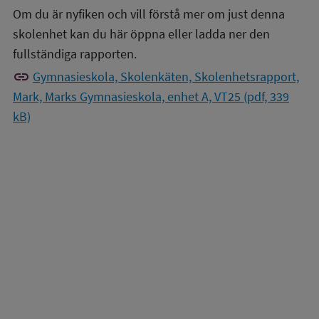
Om du är nyfiken och vill förstå mer om just denna
skolenhet kan du här öppna eller ladda ner den
fullständiga rapporten.
link
Gymnasieskola, Skolenkäten, Skolenhetsrapport,
Mark, Marks Gymnasieskola, enhet A, VT25 (pdf, 339
kB)