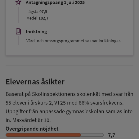
stars_2
Antagningspoäng 1 juli 2025
Lägsta
97,5
Medel
182,7
book_5
Inriktning
Vård- och omsorgsprogrammet saknar inriktningar.
Elevernas åsikter
Baserat på Skolinspektionens skolenkät med svar från
55
elever i
årskurs 2
,
VT25
med
86%
svarsfrekvens.
Uppgifter från anpassade gymnasieskolan samlas inte
in. Maxvärdet är 10.
Övergripande nöjdhet
7,7