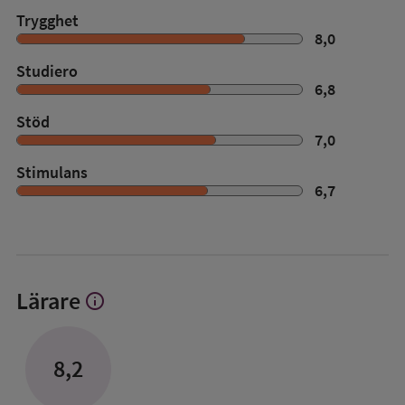
Trygghet
8,0
Studiero
6,8
Stöd
7,0
Stimulans
6,7
Lärare
info
Visa
mer
om
Lärare
8,2