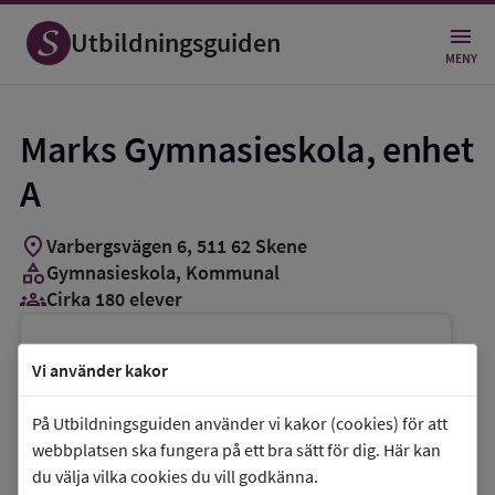
Utbildningsguiden
MENY
Marks Gymnasieskola, enhet
A
location_on
Varbergsvägen 6
,
511
62
Skene
category
Gymnasieskola
, Kommunal
groups_3
Cirka 180 elever
Vill du kontakta skolan?
Vi använder kakor
phone
Telefon:
0320-217370
På Utbildningsguiden använder vi kakor (cookies) för att
mail
E-post:
MarksGymnasieskola@mark.se
webbplatsen ska fungera på ett bra sätt för dig. Här kan
link
Webbplats:
Marks Gymnasieskola, enhet A
du välja vilka cookies du vill godkänna.