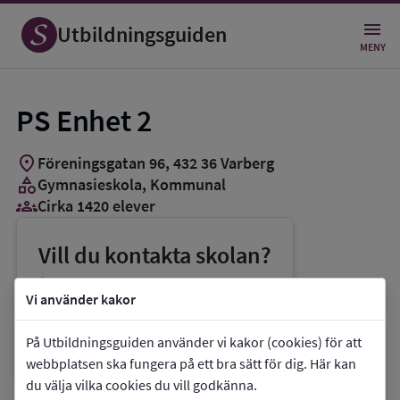
Utbildningsguiden
MENY
PS Enhet 2
location_on
Föreningsgatan 96
,
432
36
Varberg
category
Gymnasieskola
, Kommunal
groups_3
Cirka 1420 elever
Vill du kontakta skolan?
phone
Telefon:
0340-88000
Vi använder kakor
mail
E-post:
uan@varberg.se
På Utbildningsguiden använder vi kakor (cookies) för att
link
Webbplats:
PS Enhet 2
webbplatsen ska fungera på ett bra sätt för dig. Här kan
du välja vilka cookies du vill godkänna.