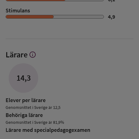
Stimulans
4,9
Lärare
info
Visa
mer
om
Lärare
14,3
Elever per lärare
Genomsnittet i Sverige är 12,5
Behöriga lärare
Genomsnittet i Sverige är 81,9%
Lärare med specialpedagog­examen