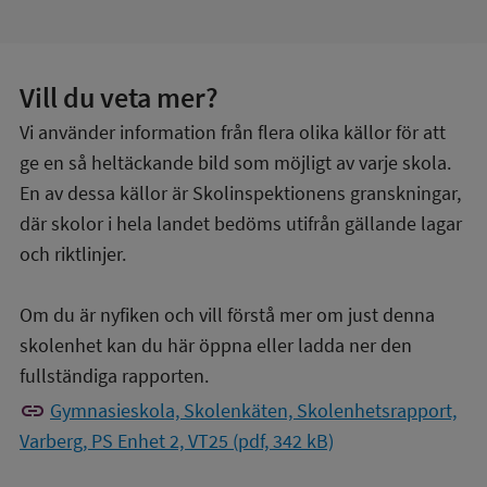
Vill du veta mer?
Vi använder information från flera olika källor för att
ge en så heltäckande bild som möjligt av varje skola.
En av dessa källor är Skolinspektionens granskningar,
där skolor i hela landet bedöms utifrån gällande lagar
och riktlinjer.
Om du är nyfiken och vill förstå mer om just denna
skolenhet kan du här öppna eller ladda ner den
fullständiga rapporten.
link
Gymnasieskola, Skolenkäten, Skolenhetsrapport,
Varberg, PS Enhet 2, VT25 (pdf, 342 kB)