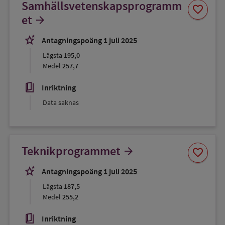
Samhällsvetenskapsprogramm
Spara
favorite
som
et
arrow_forward
favorit
stars_2
Antagningspoäng 1 juli 2025
Lägsta
195,0
Medel
257,7
book_5
Inriktning
Data saknas
Spara
Teknikprogrammet
arrow_forward
favorite
som
favorit
stars_2
Antagningspoäng 1 juli 2025
Lägsta
187,5
Medel
255,2
book_5
Inriktning