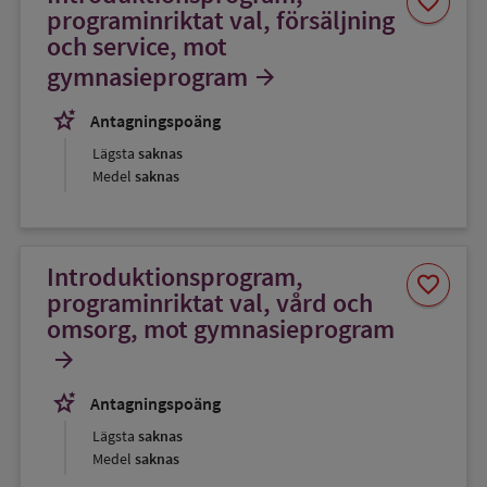
favorite
som
programinriktat val, försäljning
favorit
och service, mot
gymnasieprogram
arrow_forward
stars_2
Antagningspoäng
Lägsta
saknas
Medel
saknas
Introduktionsprogram,
Spara
favorite
som
programinriktat val, vård och
favorit
omsorg, mot gymnasieprogram
arrow_forward
stars_2
Antagningspoäng
Lägsta
saknas
Medel
saknas