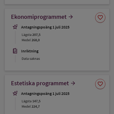
Spara
Ekonomiprogrammet
arrow_forward
favorite
som
favorit
stars_2
Antagningspoäng 1 juli 2025
Lägsta
207,5
Medel
268,0
book_5
Inriktning
Data saknas
Spara
Estetiska programmet
arrow_forward
favorite
som
favorit
stars_2
Antagningspoäng 1 juli 2025
Lägsta
147,5
Medel
224,7