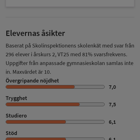
Elevernas åsikter
Baserat på Skolinspektionens skolenkät med svar från
296
elever i
årskurs 2
,
VT25
med
81%
svarsfrekvens.
Uppgifter från anpassade gymnasieskolan samlas inte
in. Maxvärdet är 10.
Övergripande nöjdhet
7,0
Trygghet
7,5
Studiero
6,1
Stöd
6,1