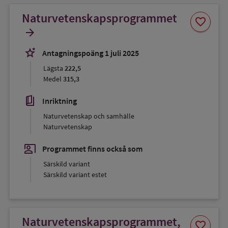
Naturvetenskapsprogrammet
Spara
favorite
som
arrow_forward
favorit
stars_2
Antagningspoäng 1 juli 2025
Lägsta
222,5
Medel
315,3
book_5
Inriktning
Naturvetenskap och samhälle
Naturvetenskap
co_present
Programmet finns också som
Särskild variant
Särskild variant estet
Naturvetenskapsprogrammet,
Spara
favorite