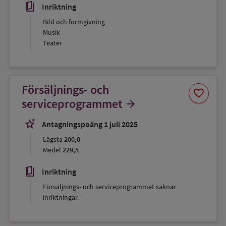
book_5
Inriktning
Bild och formgivning
Musik
Teater
Försäljnings- och
Spara
favorite
som
serviceprogrammet
arrow_forward
favorit
stars_2
Antagningspoäng 1 juli 2025
Lägsta
200,0
Medel
229,5
book_5
Inriktning
Försäljnings- och serviceprogrammet saknar
inriktningar.