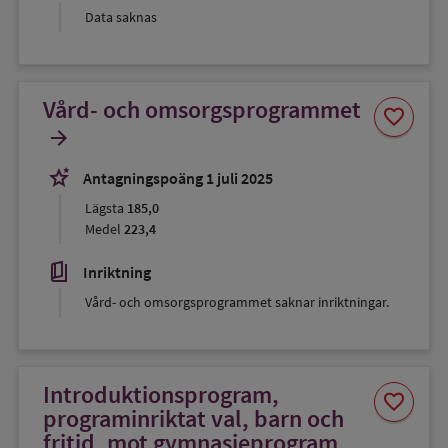
Data saknas
Vård- och omsorgsprogrammet
Spara
favorite
som
arrow_forward
favorit
stars_2
Antagningspoäng 1 juli 2025
Lägsta
185,0
Medel
223,4
book_5
Inriktning
Vård- och omsorgsprogrammet saknar inriktningar.
Introduktionsprogram,
Spara
favorite
som
programinriktat val, barn och
favorit
fritid, mot gymnasieprogram