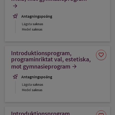
arrow_forward
stars_2
Antagningspoäng
Lägsta
saknas
Medel
saknas
Introduktionsprogram,
Spara
favorite
som
programinriktat val, estetiska,
favorit
mot gymnasieprogram
arrow_forward
stars_2
Antagningspoäng
Lägsta
saknas
Medel
saknas
Introduktionsprogram,
Spara