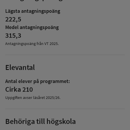
mer
om
Lägsta antagningspoäng
Antagningspoäng
222,5
Medel antagningspoäng
315,3
Antagningspoäng från VT
2025
.
Elevantal
Antal elever på programmet:
Cirka 210
Uppgiften avser läsåret
2025/26
.
Behöriga till högskola