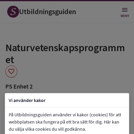
Utbildningsguiden
MENY
Spara
som
Naturvetenskapsprogramm
favorit
et
favorite
PS Enhet 2
book_5
Inriktning som finns tillgänglig
Vi använder kakor
Naturvetenskap och samhälle
Naturvetenskap
På Utbildningsguiden använder vi kakor (cookies) för att
webbplatsen ska fungera på ett bra sätt för dig. Här kan
co_present
Programmet finns också som
du välja vilka cookies du vill godkänna.