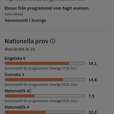
Elever från programmet som tagit examen
Data saknas
Genomsnitt i Sverige
Nationella prov
info
Visa
mer
Maxvärdet är 20.
om
Nationella
Engelska 6
prov
16,1
Genomsnitt för programmet i Sverige VT25: 16,7
Svenska 3
14,6
Genomsnitt för programmet i Sverige VT25: 15,3
Matematik 3C
7,5
Genomsnitt för programmet i Sverige VT25: 10,1
Matematik 4
10,3