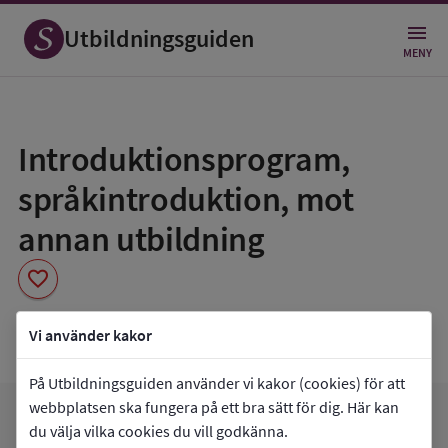
Utbildningsguiden
MENY
Spara
som
Introduktionsprogram,
favorit
språkintroduktion, mot
annan utbildning
favorite
Vuxenutbildningen Perstorp
Vi använder kakor
På Utbildningsguiden använder vi kakor (cookies) för att
webbplatsen ska fungera på ett bra sätt för dig. Här kan
arrow_forward
Gå till
Vuxenutbildningen Perstorp
du välja vilka cookies du vill godkänna.