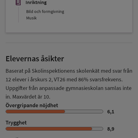
book_5
Inriktning
Bild och formgivning
Musik
Elevernas åsikter
Baserat på Skolinspektionens skolenkät med svar från
12
elever i
årskurs 2
,
VT26
med
86%
svarsfrekvens.
Uppgifter från anpassade gymnasieskolan samlas inte
in. Maxvärdet är 10.
Övergripande nöjdhet
6,1
Trygghet
8,9