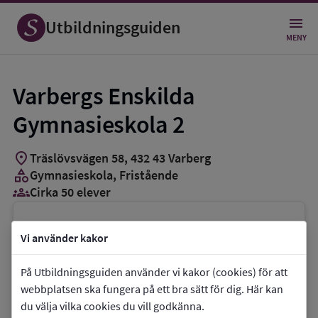
Utbildningsguiden
MENY
Varbergs Enskilda
Gymnasieskola 2
location_on
Träslövsvägen 58
,
432
43
Varberg
category
Gymnasieskola
, Fristående
groups_3
Cirka 50 elever
Vill du kontakta skolan?
Vi använder kakor
phone
Telefon:
0340-611218
På Utbildningsguiden använder vi kakor (cookies) för att
mail
E-post:
info@varbergsenskilda.se
webbplatsen ska fungera på ett bra sätt för dig. Här kan
link
Webbplats:
Varbergs Enskilda
du välja vilka cookies du vill godkänna.