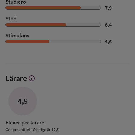
Studiero
7,9
Stöd
6,4
Stimulans
4,6
Lärare
info
Visa
mer
om
Lärare
4,9
Elever per lärare
Genomsnittet i Sverige är 12,5