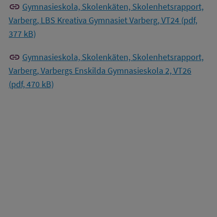
link
Gymnasieskola, Skolenkäten, Skolenhetsrapport,
Varberg, LBS Kreativa Gymnasiet Varberg, VT24 (pdf,
377 kB)
link
Gymnasieskola, Skolenkäten, Skolenhetsrapport,
Varberg, Varbergs Enskilda Gymnasieskola 2, VT26
(pdf, 470 kB)