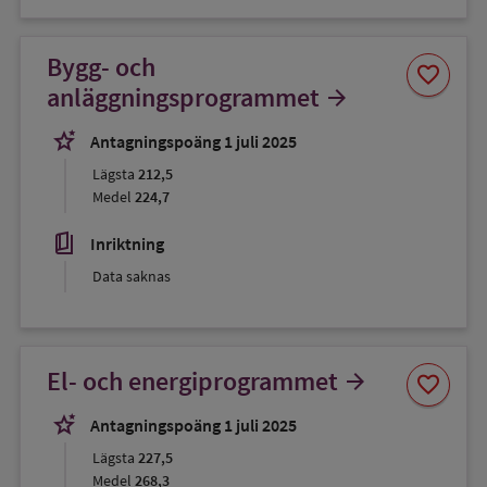
Bygg- och
Spara
favorite
som
anläggningsprogrammet
arrow_forward
favorit
stars_2
Antagningspoäng 1 juli 2025
Lägsta
212,5
Medel
224,7
book_5
Inriktning
Data saknas
Spara
El- och energiprogrammet
arrow_forward
favorite
som
favorit
stars_2
Antagningspoäng 1 juli 2025
Lägsta
227,5
Medel
268,3