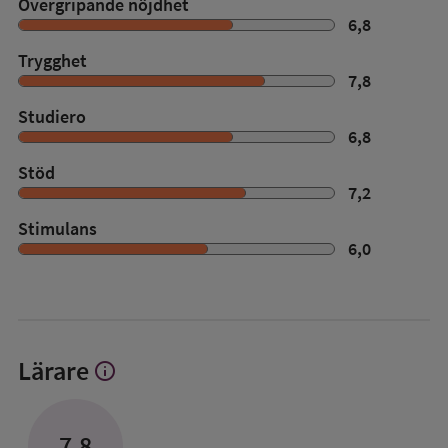
Övergripande nöjdhet
6,8
Trygghet
7,8
Studiero
6,8
Stöd
7,2
Stimulans
6,0
Lärare
info
Visa
mer
om
Lärare
7,8