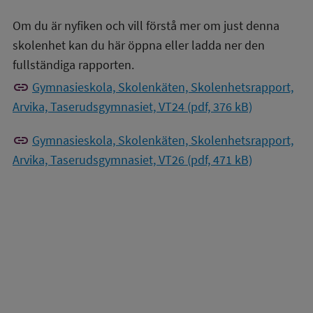
Om du är nyfiken och vill förstå mer om just denna
skolenhet kan du här öppna eller ladda ner den
fullständiga rapporten.
link
Gymnasieskola, Skolenkäten, Skolenhetsrapport,
Arvika, Taserudsgymnasiet, VT24 (pdf, 376 kB)
link
Gymnasieskola, Skolenkäten, Skolenhetsrapport,
Arvika, Taserudsgymnasiet, VT26 (pdf, 471 kB)