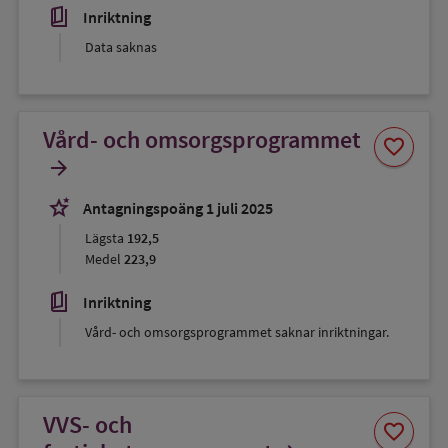
book_5
Inriktning
Data saknas
Vård- och omsorgsprogrammet
Spara
favorite
som
arrow_forward
favorit
stars_2
Antagningspoäng 1 juli 2025
Lägsta
192,5
Medel
223,9
book_5
Inriktning
Vård- och omsorgsprogrammet saknar inriktningar.
VVS- och
Spara
favorite
som