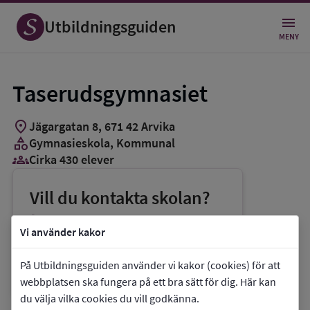
Utbildningsguiden
MENY
Taserudsgymnasiet
location_on
Jägargatan 8
,
671
42
Arvika
category
Gymnasieskola
, Kommunal
groups_3
Cirka 430 elever
Vill du kontakta skolan?
phone
Telefon:
0570-82646
Vi använder kakor
mail
E-post:
skola.utbildning@arvika.se
På Utbildningsguiden använder vi kakor (cookies) för att
link
Webbplats:
Taserudsgymnasiet
webbplatsen ska fungera på ett bra sätt för dig. Här kan
du välja vilka cookies du vill godkänna.