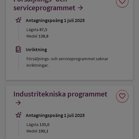
favorite
som
serviceprogrammet
arrow_forward
favorit
stars_2
Antagningspoäng 1 juli 2025
Lägsta
87,5
Medel
138,8
book_5
Inriktning
Försäljnings- och serviceprogrammet saknar
inriktningar.
Industritekniska programmet
Spara
favorite
som
arrow_forward
favorit
stars_2
Antagningspoäng 1 juli 2025
Lägsta
135,0
Medel
190,1