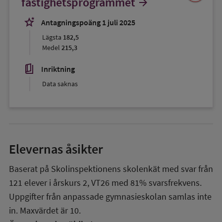
fastighetsprogrammet
arrow_forward
favorit
stars_2
Antagningspoäng 1 juli 2025
Lägsta
182,5
Medel
215,3
book_5
Inriktning
Data saknas
Elevernas åsikter
Baserat på Skolinspektionens skolenkät med svar från
121
elever i
årskurs 2
,
VT26
med
81%
svarsfrekvens.
Uppgifter från anpassade gymnasieskolan samlas inte
in. Maxvärdet är 10.