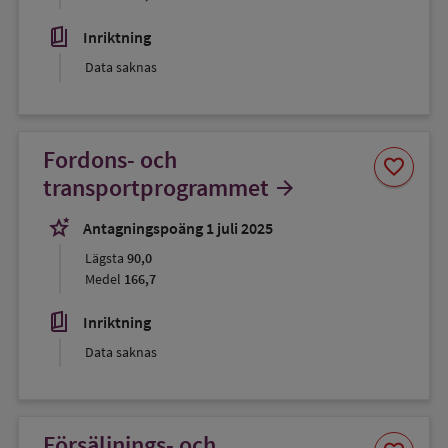
book_5
Inriktning
Data saknas
Fordons- och
Spara
favorite
som
transportprogrammet
arrow_forward
favorit
stars_2
Antagningspoäng 1 juli 2025
Lägsta
90,0
Medel
166,7
book_5
Inriktning
Data saknas
Försäljnings- och
Spara