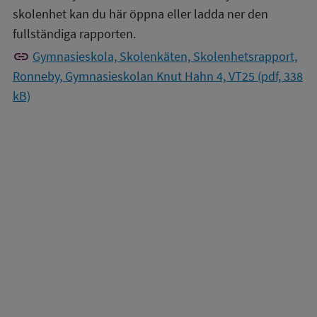
skolenhet kan du här öppna eller ladda ner den
fullständiga rapporten.
link
Gymnasieskola, Skolenkäten, Skolenhetsrapport,
Ronneby, Gymnasieskolan Knut Hahn 4, VT25 (pdf, 338
kB)