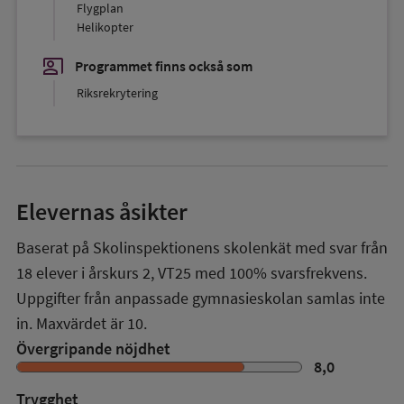
Flygplan
Helikopter
co_present
Programmet finns också som
Riksrekrytering
Elevernas åsikter
Baserat på Skolinspektionens skolenkät med svar från
18
elever i
årskurs 2
,
VT25
med
100%
svarsfrekvens.
Uppgifter från anpassade gymnasieskolan samlas inte
in. Maxvärdet är 10.
Övergripande nöjdhet
8,0
Trygghet