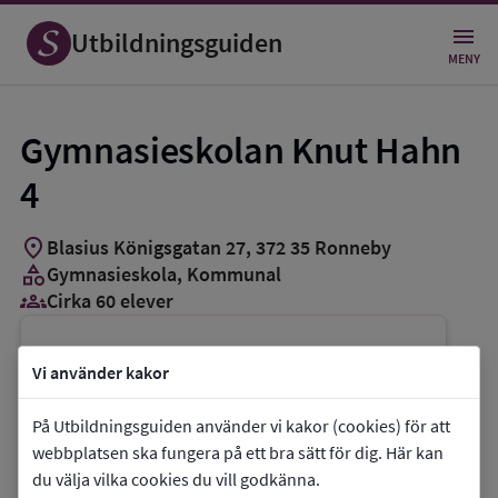
Utbildningsguiden
MENY
Gymnasieskolan Knut Hahn
4
location_on
Blasius Königsgatan 27
,
372
35
Ronneby
category
Gymnasieskola
, Kommunal
groups_3
Cirka 60 elever
Vill du kontakta skolan?
Vi använder kakor
phone
Telefon:
0457-618960
På Utbildningsguiden använder vi kakor (cookies) för att
mail
E-post:
kontakt@ronneby.se
webbplatsen ska fungera på ett bra sätt för dig. Här kan
link
Webbplats:
Gymnasieskolan Knut Hahn 4
du välja vilka cookies du vill godkänna.