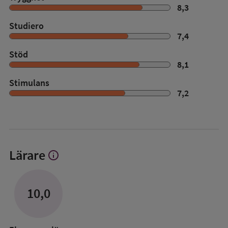
8,3
Studiero
7,4
Stöd
8,1
Stimulans
7,2
Lärare
info
Visa
mer
om
Lärare
10,0