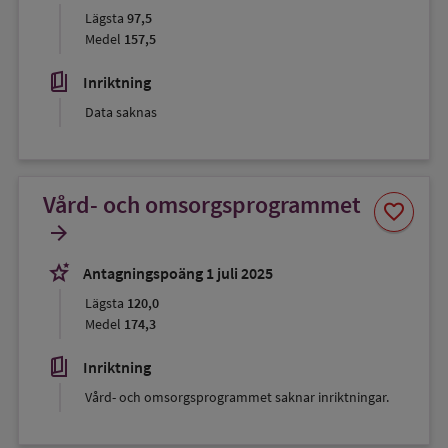
Lägsta
97,5
Medel
157,5
book_5
Inriktning
Data saknas
Vård- och omsorgsprogrammet
Spara
favorite
som
arrow_forward
favorit
stars_2
Antagningspoäng 1 juli 2025
Lägsta
120,0
Medel
174,3
book_5
Inriktning
Vård- och omsorgsprogrammet saknar inriktningar.