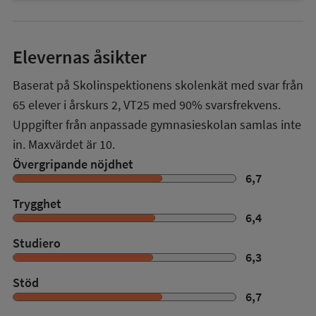
Elevernas åsikter
Baserat på Skolinspektionens skolenkät med svar från
65
elever i
årskurs 2
,
VT25
med
90%
svarsfrekvens.
Uppgifter från anpassade gymnasieskolan samlas inte
in. Maxvärdet är 10.
Övergripande nöjdhet
6,7
Trygghet
6,4
Studiero
6,3
Stöd
6,7