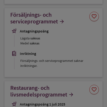
Försäljnings- och
Spara
favorite
som
serviceprogrammet
arrow_forward
favorit
stars_2
Antagningspoäng
Lägsta
saknas
Medel
saknas
book_5
Inriktning
Försäljnings- och serviceprogrammet saknar
inriktningar.
Restaurang- och
Spara
favorite
som
livsmedelsprogrammet
arrow_forward
favorit
stars_2
Antagningspoäng 1 juli 2025