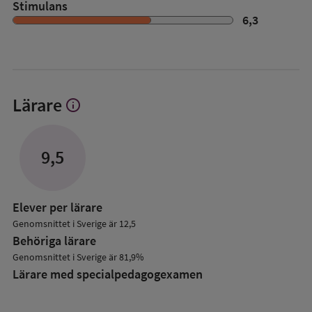
Stimulans
6,3
Lärare
info
Visa
mer
om
Lärare
9,5
Elever per lärare
Genomsnittet i Sverige är 12,5
Behöriga lärare
Genomsnittet i Sverige är 81,9%
Lärare med specialpedagog­examen