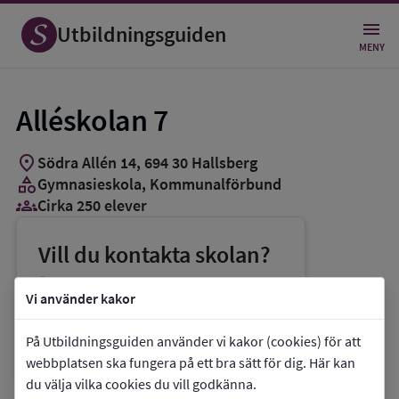
Utbildningsguiden
MENY
Alléskolan 7
location_on
Södra Allén 14
,
694
30
Hallsberg
category
Gymnasieskola
, Kommunalförbund
groups_3
Cirka 250 elever
Vill du kontakta skolan?
phone
Telefon:
0582-35500
Vi använder kakor
mail
E-post:
alleskolan@alleskolan.eu
På Utbildningsguiden använder vi kakor (cookies) för att
link
Webbplats:
Alléskolan 7
webbplatsen ska fungera på ett bra sätt för dig. Här kan
du välja vilka cookies du vill godkänna.