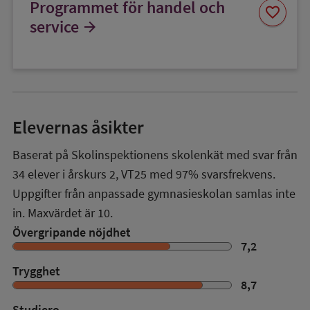
Programmet för handel och
Spara
favorite
som
service
arrow_forward
favorit
Elevernas åsikter
Baserat på Skolinspektionens skolenkät med svar från
34
elever i
årskurs 2
,
VT25
med
97%
svarsfrekvens.
Uppgifter från anpassade gymnasieskolan samlas inte
in. Maxvärdet är 10.
Övergripande nöjdhet
7,2
Trygghet
8,7
Studiero