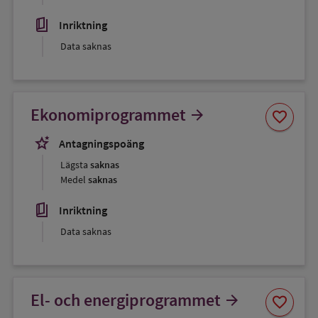
book_5
Inriktning
Data saknas
Spara
Ekonomiprogrammet
arrow_forward
favorite
som
favorit
stars_2
Antagningspoäng
Lägsta
saknas
Medel
saknas
book_5
Inriktning
Data saknas
Spara
El- och energiprogrammet
arrow_forward
favorite
som