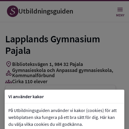
Utbildningsguiden
MENY
Lapplands Gymnasium
Pajala
location_on
Biblioteksvägen 1
,
984
32
Pajala
Gymnasieskola och Anpassad gymnasieskola
,
category
Kommunalförbund
groups_3
Cirka 110 elever
Vill du kontakta skolan?
Vi använder kakor
phone
Telefon:
010-1437024
På Utbildningsguiden använder vi kakor (cookies) för att
mail
E-post:
lgpajala@lapplands.se
webbplatsen ska fungera på ett bra sätt för dig. Här kan
du välja vilka cookies du vill godkänna.
link
Webbplats:
Lapplands Gymnasium Pajala