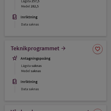
Lägsta
257,5
Medel
282,5
book_5
Inriktning
Data saknas
Spara
Teknikprogrammet
arrow_forward
favorite
som
favorit
stars_2
Antagningspoäng
Lägsta
saknas
Medel
saknas
book_5
Inriktning
Data saknas