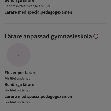
Behöriga lärare
Genomsnittet i Sverige är 81,9%
Lärare med specialpedagog­examen
Lärare
anpassad gymnasieskola
info
Visa
mer
om
Lärare
-
Elever per lärare
För litet underlag
Behöriga lärare
För litet underlag
Lärare med specialpedagog­examen
För litet underlag