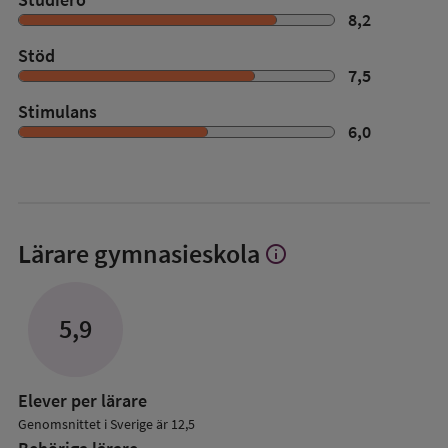
8,2
Stöd
7,5
Stimulans
6,0
Lärare
gymnasieskola
info
Visa
mer
om
Lärare
5,9
Elever per lärare
Genomsnittet i Sverige är 12,5