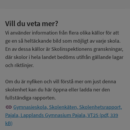
Vill du veta mer?
Vi använder information från flera olika källor för att
ge en så heltäckande bild som möjligt av varje skola.
En av dessa källor är Skolinspektionens granskningar,
där skolor i hela landet bedöms utifrån gällande lagar
och riktlinjer.
Om du är nyfiken och vill förstå mer om just denna
skolenhet kan du här öppna eller ladda ner den
fullständiga rapporten.
link
Gymnasieskola, Skolenkäten, Skolenhetsrapport,
Pajala, Lapplands Gymnasium Pajala, VT25 (pdf, 339
kB)