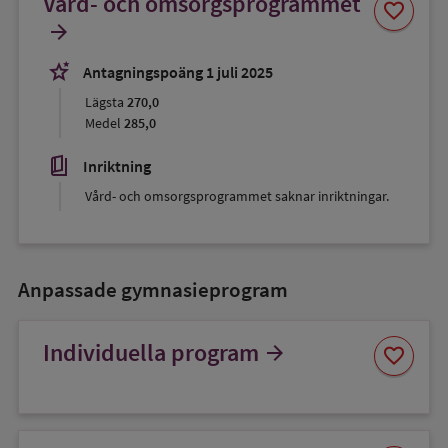
Vård- och omsorgsprogrammet
Spara
favorite
som
arrow_forward
favorit
stars_2
Antagningspoäng 1 juli 2025
Lägsta
270,0
Medel
285,0
book_5
Inriktning
Vård- och omsorgsprogrammet saknar inriktningar.
Anpassade gymnasieprogram
Spara
Individuella program
arrow_forward
favorite
som
favorit