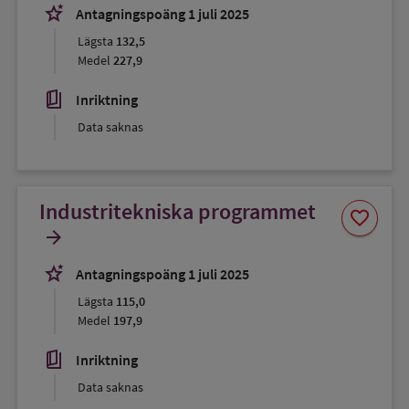
favorit
stars_2
Antagningspoäng 1 juli 2025
Lägsta
132,5
Medel
227,9
book_5
Inriktning
Data saknas
Industritekniska programmet
Spara
favorite
som
arrow_forward
favorit
stars_2
Antagningspoäng 1 juli 2025
Lägsta
115,0
Medel
197,9
book_5
Inriktning
Data saknas