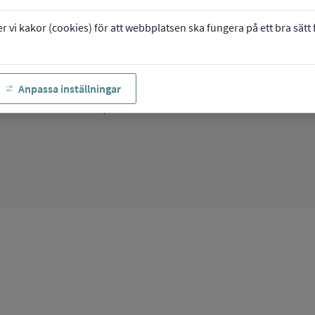
vi kakor (cookies) för att webbplatsen ska fungera på ett bra sätt fö
ice
g som vill arbeta inom
Anpassa inställningar
om du vill arbeta på ett