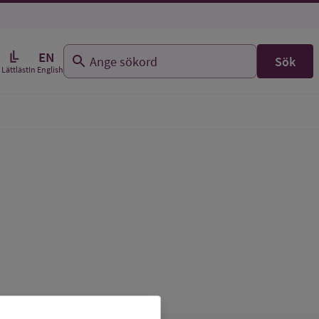
EN
Sök
In English
Lättläst