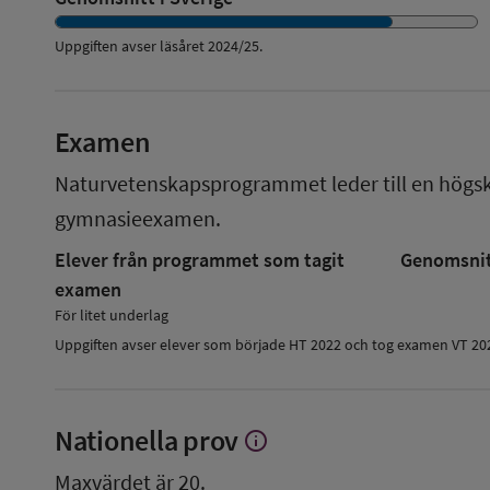
Uppgiften avser läsåret
2024/25
.
Examen
Naturvetenskapsprogrammet
leder till en
högs
gymnasieexamen.
Elever från programmet som tagit
Genomsnitt
examen
För litet underlag
Uppgiften avser elever som började HT 2022 och tog examen VT 20
Nationella prov
info
Visa
mer
Maxvärdet är 20.
om