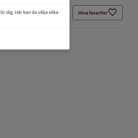
favorite
r dig. Här kan du välja vilka
Mina favoriter