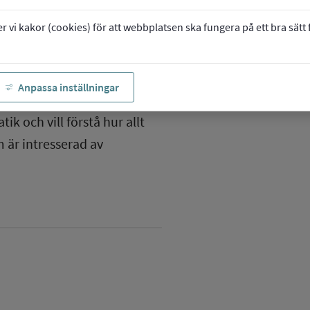
vi kakor (cookies) för att webbplatsen ska fungera på ett bra sätt fö
Anpassa inställningar
ik och vill förstå hur allt
 är intresserad av