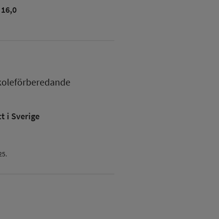
16,0
koleförberedande
 i Sverige
25.