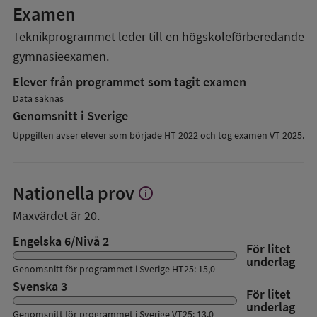
Examen
Teknikprogrammet
leder till en
högskoleförberedande
gymnasieexamen.
Elever från programmet som tagit examen
Data saknas
Genomsnitt i Sverige
Uppgiften avser elever som började HT 2022 och tog examen VT 2025.
Nationella prov
info
Visa
mer
Maxvärdet är 20.
om
Nationella
Engelska 6/Nivå 2
För litet
prov
underlag
Genomsnitt för programmet i Sverige HT25: 15,0
Svenska 3
För litet
underlag
Genomsnitt för programmet i Sverige VT25: 13,0