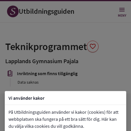
Utbildningsguiden
MENY
Spara
som
Teknikprogrammet
favorite
favorit
Lapplands Gymnasium Pajala
book_5
Inriktning som finns tillgänglig
Data saknas
Vi använder kakor
arrow_forward
Gå till
Lapplands Gymnasium Pajala
favorite
På Utbildningsguiden använder vi kakor (cookies) för att
Mina favoriter
webbplatsen ska fungera på ett bra sätt för dig. Här kan
du välja vilka cookies du vill godkänna.