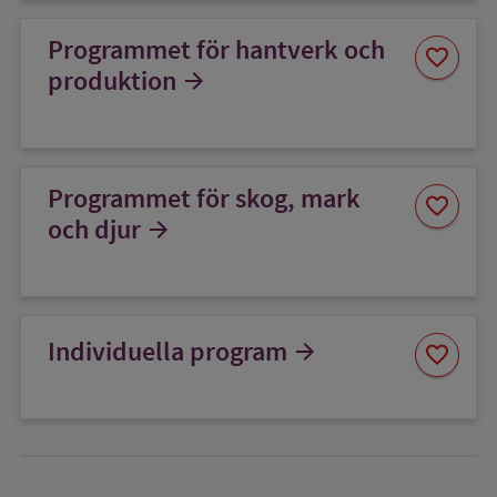
Programmet för hantverk och
Spara
favorite
som
produktion
arrow_forward
favorit
Programmet för skog, mark
Spara
favorite
som
och djur
arrow_forward
favorit
Spara
Individuella program
arrow_forward
favorite
som
favorit