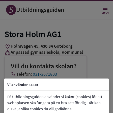
Utbildningsguiden
MENY
Stora Holm AG1
location_on
Holmvägen 45
,
430
84
Göteborg
category
Anpassad gymnasieskola
, Kommunal
Vill du kontakta skolan?
phone
Telefon:
031-3671803
mail
E-post:
info.ag@educ.goteborg.se
Vi använder kakor
link
Webbplats:
Stora Holm AG1
På Utbildningsguiden använder vi kakor (cookies) för att
webbplatsen ska fungera på ett bra sätt för dig. Här kan
du välja vilka cookies du vill godkänna.