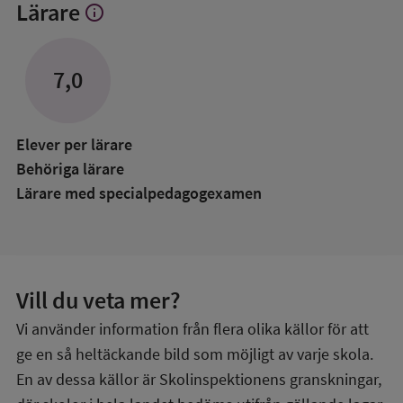
Lärare
info
Visa
mer
om
Lärare
7,0
Elever per lärare
Behöriga lärare
Lärare med specialpedagog­examen
Vill du veta mer?
Vi använder information från flera olika källor för att
ge en så heltäckande bild som möjligt av varje skola.
En av dessa källor är Skolinspektionens granskningar,