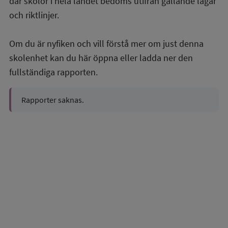
där skolor i hela landet bedöms utifrån gällande lagar
och riktlinjer.
Om du är nyfiken och vill förstå mer om just denna
skolenhet kan du här öppna eller ladda ner den
fullständiga rapporten.
Rapporter saknas.