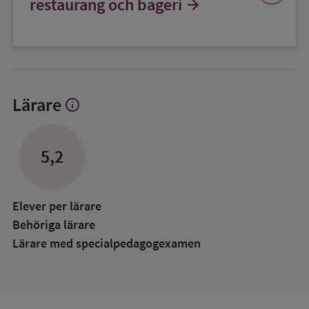
restaurang och bageri
arrow_forward
favorit
Lärare
info
Visa
mer
om
Lärare
5,2
Elever per lärare
Behöriga lärare
Lärare med specialpedagog­examen