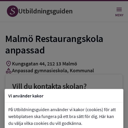
Utbildningsguiden
MENY
Malmö Restaurangskola
anpassad
location_on
Kungsgatan 44
,
212
13
Malmö
category
Anpassad gymnasieskola
, Kommunal
Vill du kontakta skolan?
phone
Telefon:
040-343191
Vi använder kakor
mail
E-post:
malmorestaurangskola@malmo.se
På Utbildningsguiden använder vi kakor (cookies) för att
link
Webbplats:
Malmö Restaurangskola
webbplatsen ska fungera på ett bra sätt för dig. Här kan
du välja vilka cookies du vill godkänna.
anpassad