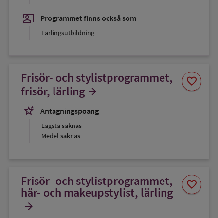
co_present
Programmet finns också som
Lärlingsutbildning
Frisör- och stylistprogrammet,
Spara
favorite
som
frisör, lärling
arrow_forward
favorit
stars_2
Antagningspoäng
Lägsta
saknas
Medel
saknas
Frisör- och stylistprogrammet,
Spara
favorite
som
hår- och makeupstylist, lärling
favorit
arrow_forward