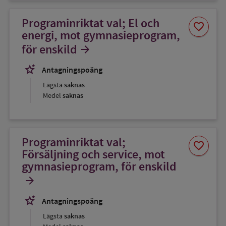
Programinriktat val; El och
Spara
favorite
som
energi, mot gymnasieprogram,
favorit
för enskild
arrow_forward
stars_2
Antagningspoäng
Lägsta
saknas
Medel
saknas
Programinriktat val;
Spara
favorite
som
Försäljning och service, mot
favorit
gymnasieprogram, för enskild
arrow_forward
stars_2
Antagningspoäng
Lägsta
saknas