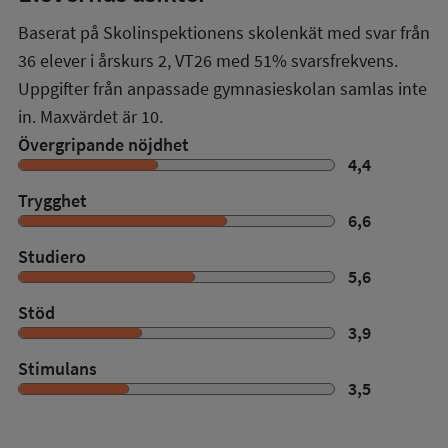
Baserat på Skolinspektionens skolenkät med svar från
36
elever i
årskurs 2
,
VT26
med
51%
svarsfrekvens.
Uppgifter från anpassade gymnasieskolan samlas inte
in. Maxvärdet är 10.
Övergripande nöjdhet
4,4
Trygghet
6,6
Studiero
5,6
Stöd
3,9
Stimulans
3,5