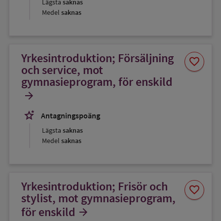
Lägsta
saknas
Medel
saknas
Yrkesintroduktion; Försäljning
Spara
favorite
som
och service, mot
favorit
gymnasieprogram, för enskild
arrow_forward
stars_2
Antagningspoäng
Lägsta
saknas
Medel
saknas
Yrkesintroduktion; Frisör och
Spara
favorite
som
stylist, mot gymnasieprogram,
favorit
för enskild
arrow_forward