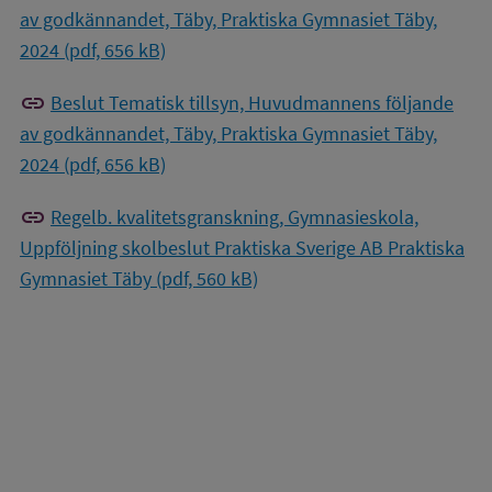
av godkännandet, Täby, Praktiska Gymnasiet Täby,
2024 (pdf, 656 kB)
link
Beslut Tematisk tillsyn, Huvudmannens följande
av godkännandet, Täby, Praktiska Gymnasiet Täby,
2024 (pdf, 656 kB)
link
Regelb. kvalitetsgranskning, Gymnasieskola,
Uppföljning skolbeslut Praktiska Sverige AB Praktiska
Gymnasiet Täby (pdf, 560 kB)