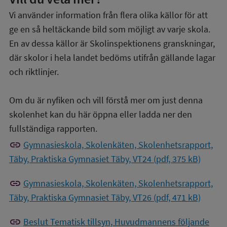
Vi använder information från flera olika källor för att
ge en så heltäckande bild som möjligt av varje skola.
En av dessa källor är Skolinspektionens granskningar,
där skolor i hela landet bedöms utifrån gällande lagar
och riktlinjer.
Om du är nyfiken och vill förstå mer om just denna
skolenhet kan du här öppna eller ladda ner den
fullständiga rapporten.
link
Gymnasieskola, Skolenkäten, Skolenhetsrapport,
Täby, Praktiska Gymnasiet Täby, VT24 (pdf, 375 kB)
link
Gymnasieskola, Skolenkäten, Skolenhetsrapport,
Täby, Praktiska Gymnasiet Täby, VT26 (pdf, 471 kB)
link
Beslut Tematisk tillsyn, Huvudmannens följande