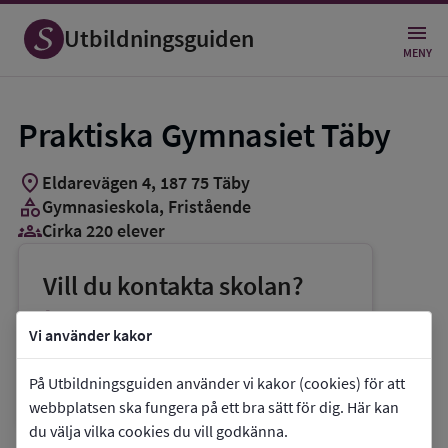
Utbildningsguiden
MENY
Praktiska Gymnasiet Täby
location_on
Eldarevägen 4
,
187
75
Täby
category
Gymnasieskola
, Fristående
groups_3
Cirka 220 elever
Vill du kontakta skolan?
phone
Telefon:
070-2265460
Vi använder kakor
mail
E-post:
taby@praktiska.se
På Utbildningsguiden använder vi kakor (cookies) för att
link
Webbplats:
Praktiska Gymnasiet Täby
webbplatsen ska fungera på ett bra sätt för dig. Här kan
du välja vilka cookies du vill godkänna.