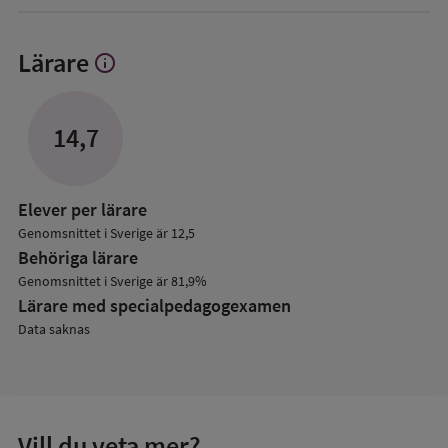
Lärare
info
Visa
mer
om
Lärare
14,7
Elever per lärare
Genomsnittet i Sverige är 12,5
Behöriga lärare
Genomsnittet i Sverige är 81,9%
Lärare med specialpedagog­examen
Data saknas
Vill du veta mer?