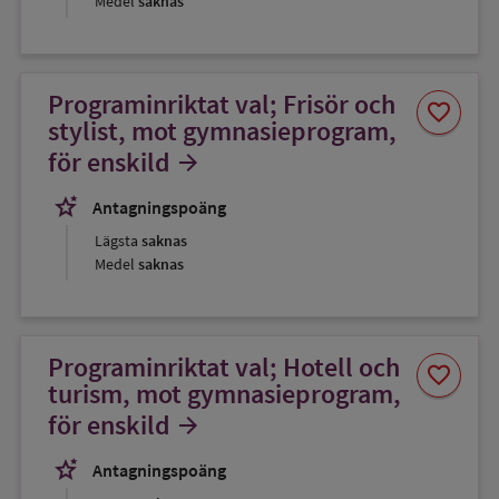
Medel
saknas
Programinriktat val; Frisör och
Spara
favorite
som
stylist, mot gymnasieprogram,
favorit
för enskild
arrow_forward
stars_2
Antagningspoäng
Lägsta
saknas
Medel
saknas
Programinriktat val; Hotell och
Spara
favorite
som
turism, mot gymnasieprogram,
favorit
för enskild
arrow_forward
stars_2
Antagningspoäng