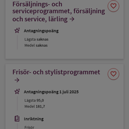
Försäljnings- och
Spara
favorite
som
serviceprogrammet, försäljning
favorit
och service, lärling
arrow_forward
stars_2
Antagningspoäng
Lägsta
saknas
Medel
saknas
Frisör- och stylistprogrammet
Spara
favorite
som
arrow_forward
favorit
stars_2
Antagningspoäng 1 juli 2025
Lägsta
95,0
Medel
181,7
book_5
Inriktning
Frisör