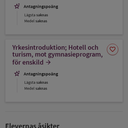
stars_2
Antagningspoäng
Lägsta
saknas
Medel
saknas
Yrkesintroduktion; Hotell och
Spara
favorite
som
turism, mot gymnasieprogram,
favorit
för enskild
arrow_forward
stars_2
Antagningspoäng
Lägsta
saknas
Medel
saknas
Elevernas åsikter