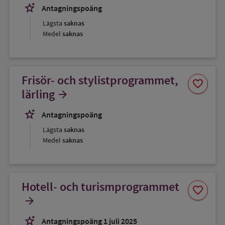
stars_2
Antagningspoäng
Lägsta
saknas
Medel
saknas
Frisör- och stylistprogrammet,
Spara
favorite
som
lärling
arrow_forward
favorit
stars_2
Antagningspoäng
Lägsta
saknas
Medel
saknas
Hotell- och turismprogrammet
Spara
favorite
som
arrow_forward
favorit
stars_2
Antagningspoäng 1 juli 2025