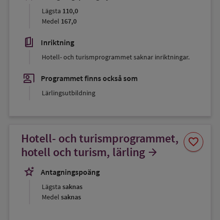
Lägsta
110,0
Medel
167,0
book_5
Inriktning
Hotell- och turismprogrammet saknar inriktningar.
co_present
Programmet finns också som
Lärlingsutbildning
Hotell- och turismprogrammet,
Spara
favorite
som
hotell och turism, lärling
arrow_forward
favorit
stars_2
Antagningspoäng
Lägsta
saknas
Medel
saknas