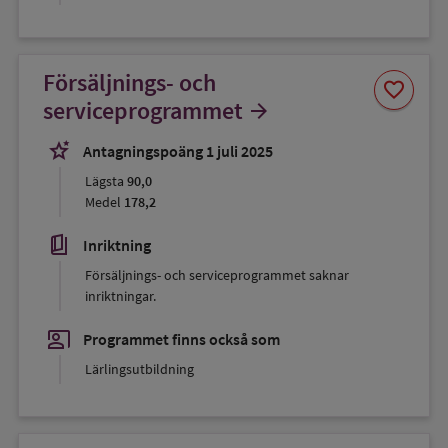
Försäljnings- och
Spara
favorite
som
serviceprogrammet
arrow_forward
favorit
stars_2
Antagningspoäng 1 juli 2025
Lägsta
90,0
Medel
178,2
book_5
Inriktning
Försäljnings- och serviceprogrammet saknar
inriktningar.
co_present
Programmet finns också som
Lärlingsutbildning