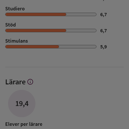
Studiero
6,7
Stöd
6,7
Stimulans
5,9
Lärare
info
Visa
mer
om
Lärare
19,4
Elever per lärare