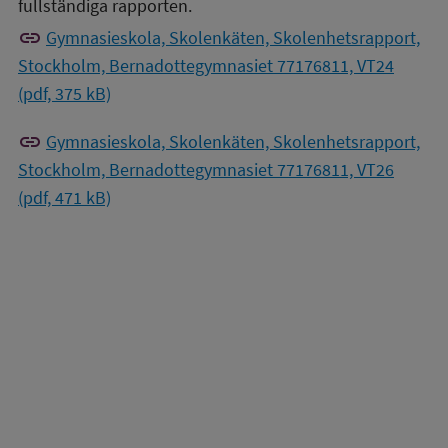
fullständiga rapporten.
link
Gymnasieskola, Skolenkäten, Skolenhetsrapport,
Stockholm, Bernadottegymnasiet 77176811, VT24
(pdf, 375 kB)
link
Gymnasieskola, Skolenkäten, Skolenhetsrapport,
Stockholm, Bernadottegymnasiet 77176811, VT26
(pdf, 471 kB)