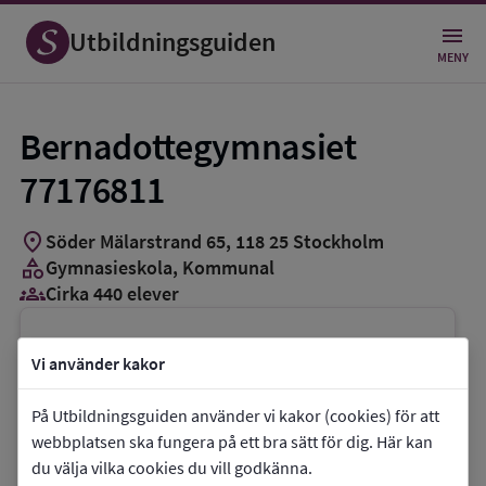
Utbildningsguiden
MENY
Bernadottegymnasiet
77176811
location_on
Söder Mälarstrand 65
,
118
25
Stockholm
category
Gymnasieskola
, Kommunal
groups_3
Cirka 440 elever
Vill du kontakta skolan?
Vi använder kakor
phone
Telefon:
08-50842120
På Utbildningsguiden använder vi kakor (cookies) för att
mail
E-post:
adm.bernadotte@edu.stockholm.se
webbplatsen ska fungera på ett bra sätt för dig. Här kan
link
Webbplats:
Bernadottegymnasiet 77176811
du välja vilka cookies du vill godkänna.