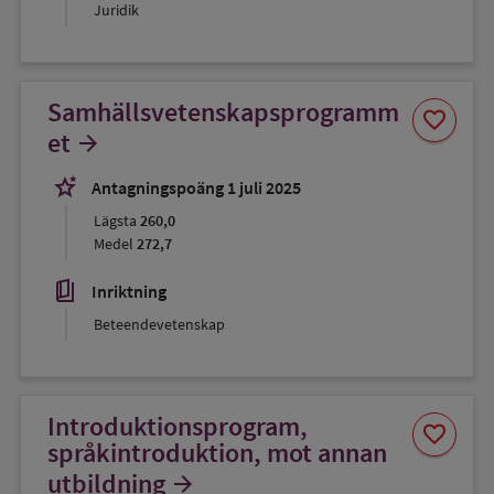
Juridik
Samhällsvetenskapsprogramm
Spara
favorite
som
et
arrow_forward
favorit
stars_2
Antagningspoäng 1 juli 2025
Lägsta
260,0
Medel
272,7
book_5
Inriktning
Beteendevetenskap
Introduktionsprogram,
Spara
favorite
som
språkintroduktion, mot annan
favorit
utbildning
arrow_forward