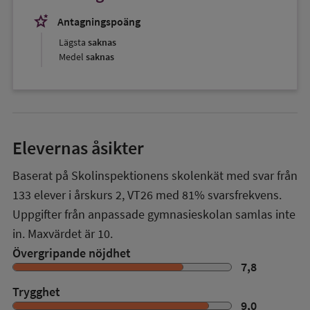
stars_2
Antagningspoäng
Lägsta
saknas
Medel
saknas
Elevernas åsikter
Baserat på Skolinspektionens skolenkät med svar från
133
elever i
årskurs 2
,
VT26
med
81%
svarsfrekvens.
Uppgifter från anpassade gymnasieskolan samlas inte
in. Maxvärdet är 10.
Övergripande nöjdhet
7,8
Trygghet
9,0