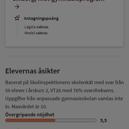
arrow_forward
stars_2
Antagningspoäng
Lägsta
saknas
Medel
saknas
Elevernas åsikter
Baserat på Skolinspektionens skolenkät med svar från
50
elever i
årskurs 2
,
VT26
med
76%
svarsfrekvens.
Uppgifter från anpassade gymnasieskolan samlas inte
in. Maxvärdet är 10.
Övergripande nöjdhet
5,5