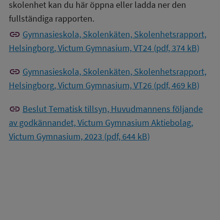
skolenhet kan du här öppna eller ladda ner den
fullständiga rapporten.
link
Gymnasieskola, Skolenkäten, Skolenhetsrapport,
Helsingborg, Victum Gymnasium, VT24 (pdf, 374 kB)
link
Gymnasieskola, Skolenkäten, Skolenhetsrapport,
Helsingborg, Victum Gymnasium, VT26 (pdf, 469 kB)
link
Beslut Tematisk tillsyn, Huvudmannens följande
av godkännandet, Victum Gymnasium Aktiebolag,
Victum Gymnasium, 2023 (pdf, 644 kB)