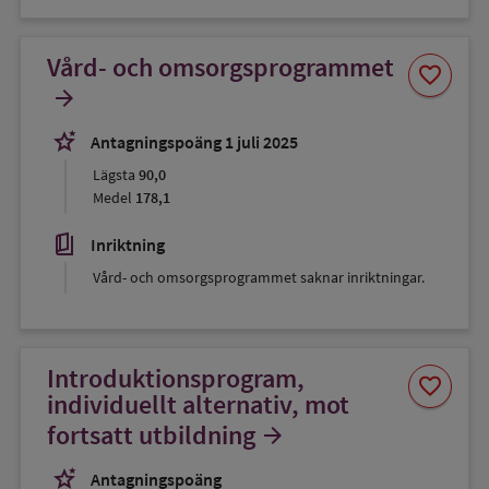
Vård- och omsorgsprogrammet
Spara
favorite
som
arrow_forward
favorit
stars_2
Antagningspoäng 1 juli 2025
Lägsta
90,0
Medel
178,1
book_5
Inriktning
Vård- och omsorgsprogrammet saknar inriktningar.
Introduktionsprogram,
Spara
favorite
som
individuellt alternativ, mot
favorit
fortsatt utbildning
arrow_forward
stars_2
Antagningspoäng