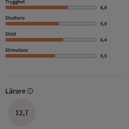
Trygghet
6,9
Studiero
5,9
Stöd
6,4
Stimulans
5,5
Lärare
info
Visa
mer
om
Lärare
12,7