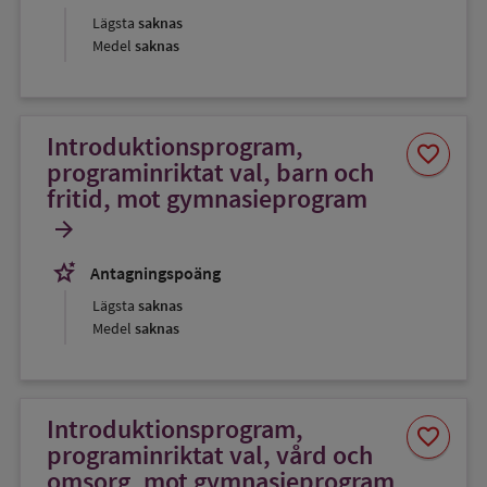
Lägsta
saknas
Medel
saknas
Introduktionsprogram,
Spara
favorite
som
programinriktat val, barn och
favorit
fritid, mot gymnasieprogram
arrow_forward
stars_2
Antagningspoäng
Lägsta
saknas
Medel
saknas
Introduktionsprogram,
Spara
favorite
som
programinriktat val, vård och
favorit
omsorg, mot gymnasieprogram