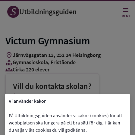
Utbildningsguiden
MENY
Victum Gymnasium
location_on
Järnvägsgatan 13
,
252
24
Helsingborg
category
Gymnasieskola
, Fristående
groups_3
Cirka 220 elever
Vill du kontakta skolan?
phone
Telefon:
042-370707
Vi använder kakor
mail
E-post:
stefan.scher@victum.se
På Utbildningsguiden använder vi kakor (cookies) för att
link
Webbplats:
Victum Gymnasium
webbplatsen ska fungera på ett bra sätt för dig. Här kan
du välja vilka cookies du vill godkänna.