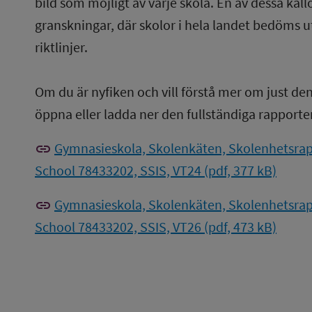
bild som möjligt av varje skola. En av dessa käl
granskningar, där skolor i hela landet bedöms u
riktlinjer.
Om du är nyfiken och vill förstå mer om just de
öppna eller ladda ner den fullständiga rapporte
link
Gymnasieskola, Skolenkäten, Skolenhetsrap
School 78433202, SSIS, VT24 (pdf, 377 kB)
link
Gymnasieskola, Skolenkäten, Skolenhetsrap
School 78433202, SSIS, VT26 (pdf, 473 kB)