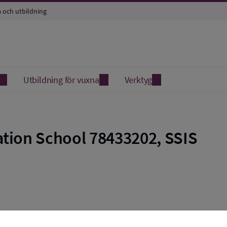
a och utbildning
Utbildning för vuxna
Verktyg
tion School 78433202, SSIS