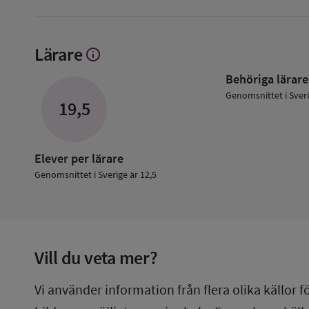
Lärare
info
Visa
mer
Behöriga lärare
om
Lärare
Genomsnittet i Sver
19,5
Elever per lärare
Genomsnittet i Sverige är 12,5
Vill du veta mer?
Vi använder information från flera olika källor f