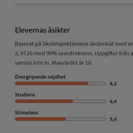
Elevernas åsikter
Baserat på Skolinspektionens skolenkät med sv
2
,
VT26
med
90%
svarsfrekvens. Uppgifter från
samlas inte in. Maxvärdet är 10.
Övergripande nöjdhet
8,1
Studiero
6,4
Stimulans
5,6