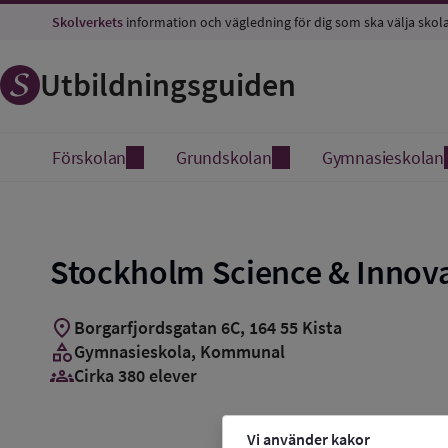
Skolverkets
information och vägledning för dig som ska välja skol
Utbildningsguiden
Förskolan
Grundskolan
Gymnasieskolan
Stockholm Science & Innova
location_on
Borgarfjordsgatan 6C
,
164
55
Kista
category
Gymnasieskola
, Kommunal
groups_3
Cirka 380 elever
Vi använder kakor