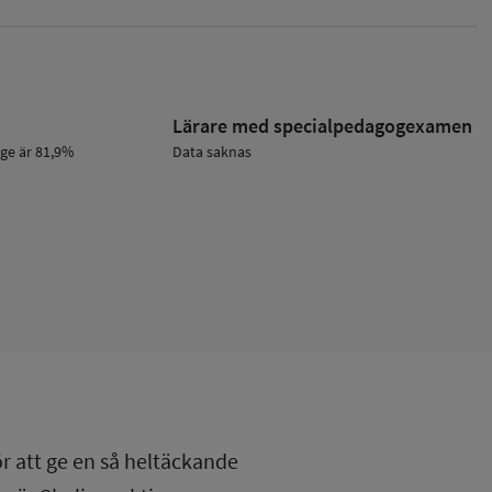
Lärare med specialpedagog­examen
ige är 81,9%
Data saknas
ör att ge en så heltäckande