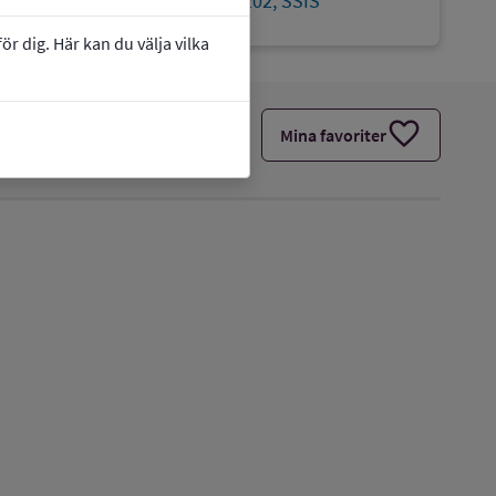
Innovation School 78433202, SSIS
r dig. Här kan du välja vilka
favorite
Mina favoriter