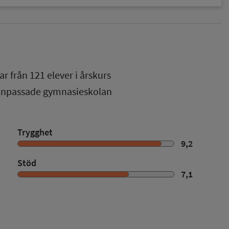
ar från
121
elever i
årskurs
 anpassade gymnasieskolan
Trygghet
9,2
Stöd
7,1