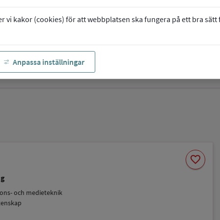
vi kakor (cookies) för att webbplatsen ska fungera på ett bra sätt fö
Anpassa inställningar
Spara
favorite
som
favorit
ng
ions- och medieteknik
tenskap