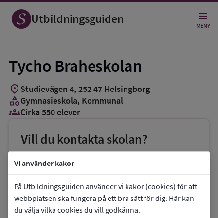
Utbildningsguiden
MENY
Tycho Braheskolan
location_on
Studievägen 4
,
252
47
Helsingborg
category
Gymnasieskola
, Kommunal
groups_3
Cirka 550 elever
Vill du kontakta skolan?
phone
Telefon:
042-105738
Vi använder kakor
mail
E-post:
info.tychobraheskolan@helsingborg.se
På Utbildningsguiden använder vi kakor (cookies) för att
webbplatsen ska fungera på ett bra sätt för dig. Här kan
link
Webbplats:
Tycho Braheskolan
du välja vilka cookies du vill godkänna.