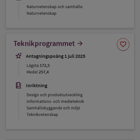
Naturvetenskap och samhälle
Naturvetenskap
Spara
Teknikprogrammet
arrow_forward
favorite
som
favorit
stars_2
Antagningspoäng 1 juli 2025
Lägsta
172,5
Medel
257,4
book_5
Inriktning
Design och produktutveckling
Informations- och medieteknik
Samhällsbyggande och miljö
Teknikvetenskap