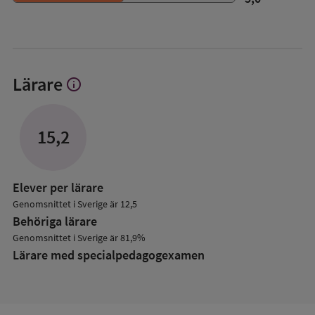
Lärare
info
Visa
mer
om
Lärare
15,2
Elever per lärare
Genomsnittet i Sverige är 12,5
Behöriga lärare
Genomsnittet i Sverige är 81,9%
Lärare med specialpedagog­examen