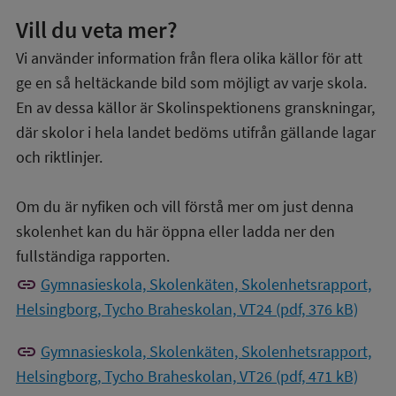
Vill du veta mer?
Vi använder information från flera olika källor för att
ge en så heltäckande bild som möjligt av varje skola.
En av dessa källor är Skolinspektionens granskningar,
där skolor i hela landet bedöms utifrån gällande lagar
och riktlinjer.
Om du är nyfiken och vill förstå mer om just denna
skolenhet kan du här öppna eller ladda ner den
fullständiga rapporten.
link
Gymnasieskola, Skolenkäten, Skolenhetsrapport,
Helsingborg, Tycho Braheskolan, VT24 (pdf, 376 kB)
link
Gymnasieskola, Skolenkäten, Skolenhetsrapport,
Helsingborg, Tycho Braheskolan, VT26 (pdf, 471 kB)