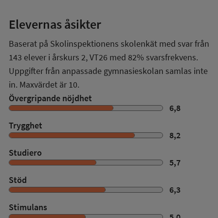
Elevernas åsikter
Baserat på Skolinspektionens skolenkät med svar från
143
elever i
årskurs 2
,
VT26
med
82%
svarsfrekvens.
Uppgifter från anpassade gymnasieskolan samlas inte
in. Maxvärdet är 10.
Övergripande nöjdhet
6,8
Trygghet
8,2
Studiero
5,7
Stöd
6,3
Stimulans
5,0