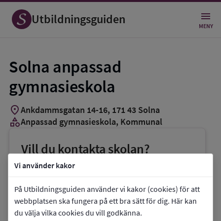
Utbildningsguiden
MENY
Solna anpassad
gymnasieskola
location_on
Ankdammsgatan 14-16
,
171
43
Solna
category
Anpassad gymnasieskola
, Kommunal
Vill du kontakta skolan?
phone
Telefon:
08-7461000
Vi använder kakor
mail
E-post:
solna.gymnasiesarskola@solna.se
På Utbildningsguiden använder vi kakor (cookies) för att
link
Webbplats:
Solna anpassad gymnasieskola
webbplatsen ska fungera på ett bra sätt för dig. Här kan
du välja vilka cookies du vill godkänna.