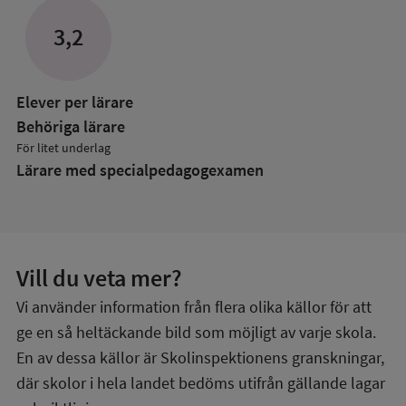
om
Lärare
3,2
Elever per lärare
Behöriga lärare
För litet underlag
Lärare med specialpedagog­examen
Vill du veta mer?
Vi använder information från flera olika källor för att
ge en så heltäckande bild som möjligt av varje skola.
En av dessa källor är Skolinspektionens granskningar,
där skolor i hela landet bedöms utifrån gällande lagar