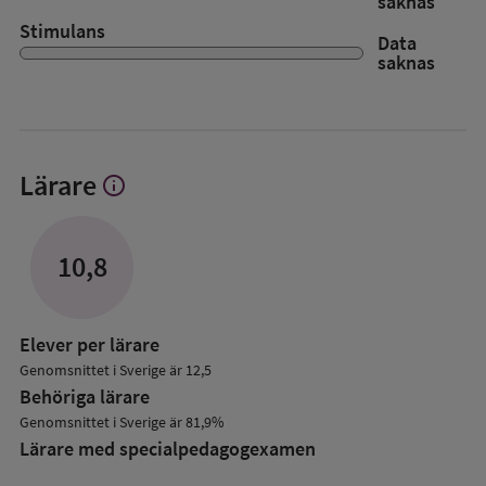
saknas
Stimulans
Data
saknas
Lärare
info
Visa
mer
om
Lärare
10,8
Elever per lärare
Genomsnittet i Sverige är 12,5
Behöriga lärare
Genomsnittet i Sverige är 81,9%
Lärare med specialpedagog­examen