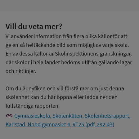
Vill du veta mer?
Vi använder information från flera olika källor för att
ge en så heltäckande bild som möjligt av varje skola.
En av dessa källor är Skolinspektionens granskningar,
där skolor i hela landet bedöms utifrån gällande lagar
och riktlinjer.
Om du är nyfiken och vill förstå mer om just denna
skolenhet kan du här öppna eller ladda ner den
fullständiga rapporten.
link
Gymnasieskola, Skolenkäten, Skolenhetsrapport,
Karlstad, Nobelgymnasiet 4, VT25 (pdf, 292 kB)