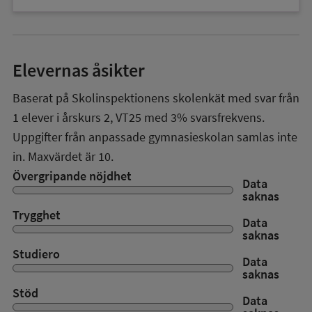
Elevernas åsikter
Baserat på Skolinspektionens skolenkät med svar från
1
elever i
årskurs 2
,
VT25
med
3%
svarsfrekvens.
Uppgifter från anpassade gymnasieskolan samlas inte
in. Maxvärdet är 10.
Övergripande nöjdhet
Data
saknas
Trygghet
Data
saknas
Studiero
Data
saknas
Stöd
Data