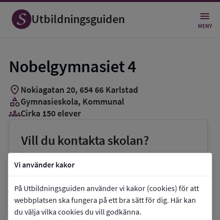
Utbildningsguiden
MENY
Nobelgymnasiet 4
location_on
Nokiagatan 20
,
654
66
Karlstad
category
Gymnasieskola
, Kommunal
groups_3
Cirka 150 elever
Vill du kontakta skolan?
phone
Telefon:
054-5401500
Vi använder kakor
mail
E-post:
anna.karin.leandersson@karlstad.se
På Utbildningsguiden använder vi kakor (cookies) för att
link
Webbplats:
Nobelgymnasiet 4
webbplatsen ska fungera på ett bra sätt för dig. Här kan
du välja vilka cookies du vill godkänna.