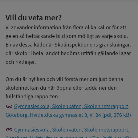
Vill du veta mer?
Vi använder information från flera olika källor för att
ge en så heltäckande bild som möjligt av varje skola.
En av dessa källor är Skolinspektionens granskningar,
där skolor i hela landet bedöms utifrån gällande lagar
och riktlinjer.
Om du är nyfiken och vill förstå mer om just denna
skolenhet kan du här öppna eller ladda ner den
fullständiga rapporten.
link
Gymnasieskola, Skolenkäten, Skolenhetsrapport,
Göteborg, Hvitfeldtska gymnasiet 3, VT24 (pdf, 376 kB)
link
Gymnasieskola, Skolenkäten, Skolenhetsrapport,