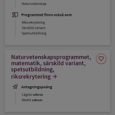
Naturvetenskap
co_present
Programmet finns också som
Riksrekrytering
Särskild variant
Spetsutbildning
Naturvetenskapsprogrammet,
Spara
favorite
som
matematik, särskild variant,
favorit
spetsutbildning,
riksrekrytering
arrow_forward
stars_2
Antagningspoäng
Lägsta
saknas
Medel
saknas