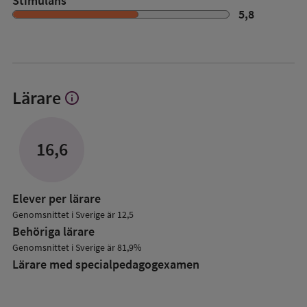
Stimulans
5,8
Lärare
info
Visa
mer
om
Lärare
16,6
Elever per lärare
Genomsnittet i Sverige är 12,5
Behöriga lärare
Genomsnittet i Sverige är 81,9%
Lärare med specialpedagog­examen