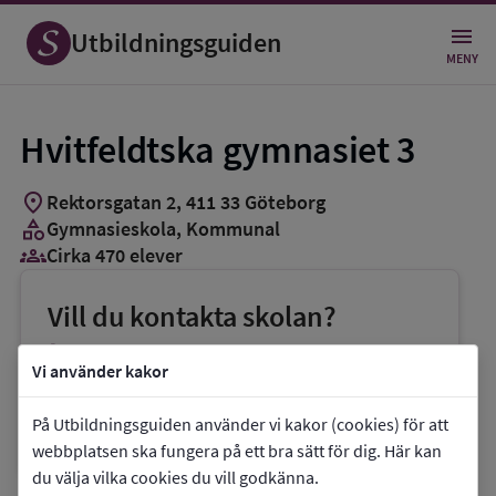
Utbildningsguiden
MENY
Hvitfeldtska gymnasiet 3
location_on
Rektorsgatan 2
,
411
33
Göteborg
category
Gymnasieskola
, Kommunal
groups_3
Cirka 470 elever
Vill du kontakta skolan?
phone
Telefon:
031-3670600
Vi använder kakor
mail
E-post:
info.hvitfeldtska@educ.goteborg.se
På Utbildningsguiden använder vi kakor (cookies) för att
link
Webbplats:
Hvitfeldtska gymnasiet 3
webbplatsen ska fungera på ett bra sätt för dig. Här kan
du välja vilka cookies du vill godkänna.