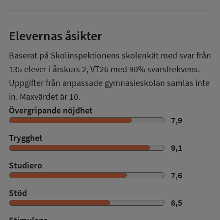
Elevernas åsikter
Baserat på Skolinspektionens skolenkät med svar från
135
elever i
årskurs 2
,
VT26
med
90%
svarsfrekvens.
Uppgifter från anpassade gymnasieskolan samlas inte
in. Maxvärdet är 10.
Övergripande nöjdhet
7,9
Trygghet
9,1
Studiero
7,6
Stöd
6,5