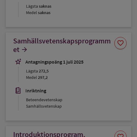
Lägsta
saknas
Medel
saknas
Samhällsvetenskapsprogramm
Spara
favorite
som
et
arrow_forward
favorit
stars_2
Antagningspoäng 1 juli 2025
Lägsta
272,5
Medel
297,2
book_5
Inriktning
Beteendevetenskap
Samhällsvetenskap
Introduktionsprogram,
Spara
favorite