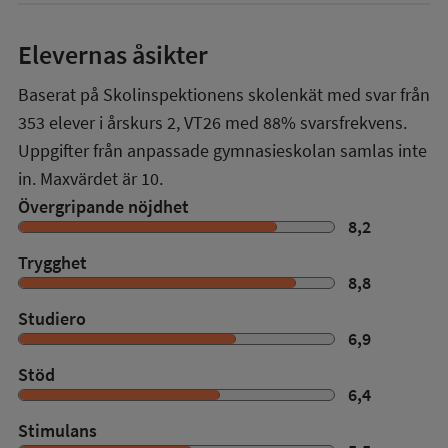
Elevernas åsikter
Baserat på Skolinspektionens skolenkät med svar från
353
elever i
årskurs 2
,
VT26
med
88%
svarsfrekvens.
Uppgifter från anpassade gymnasieskolan samlas inte
in. Maxvärdet är 10.
Övergripande nöjdhet
8,2
Trygghet
8,8
Studiero
6,9
Stöd
6,4
Stimulans