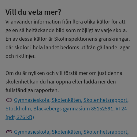
Vill du veta mer?
Vi använder information från flera olika källor för att
ge en så heltäckande bild som möjligt av varje skola.
En av dessa källor är Skolinspektionens granskningar,
där skolor i hela landet bedöms utifrån gällande lagar
och riktlinjer.
Om du är nyfiken och vill förstå mer om just denna
skolenhet kan du här öppna eller ladda ner den
fullständiga rapporten.
link
Gymnasieskola, Skolenkäten, Skolenhetsrapport,
Stockholm, Blackebergs gymnasium 85152591, VT24
(pdf, 376 kB)
link
Gymnasieskola, Skolenkäten, Skolenhetsrapport,