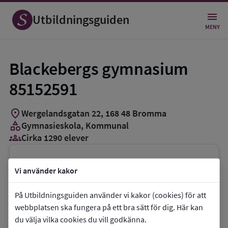
Utbildningsguiden
MENY
Blackebergs gymnasium
85152591
location_on
Wergelandsgatan 22
,
168
48
Bromma
category
Gymnasieskola
, Kommunal
groups_3
Cirka 1290 elever
Vill du kontakta skolan?
Vi använder kakor
phone
Telefon:
08-50838600
På Utbildningsguiden använder vi kakor (cookies) för att
mail
E-post:
webbplatsen ska fungera på ett bra sätt för dig. Här kan
blackebergsgymnasium@edu.stockholm.se
du välja vilka cookies du vill godkänna.