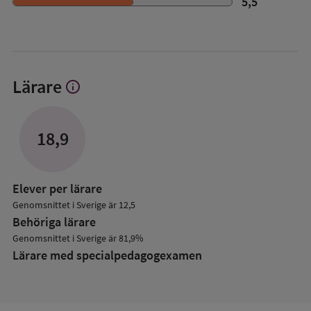
5,5
Lärare
info
Visa
mer
om
Lärare
18,9
Elever per lärare
Genomsnittet i Sverige är 12,5
Behöriga lärare
Genomsnittet i Sverige är 81,9%
Lärare med specialpedagog­examen