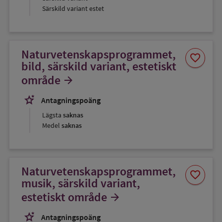
Särskild variant estet
Naturvetenskapsprogrammet,
Spara
favorite
som
bild, särskild variant, estetiskt
favorit
område
arrow_forward
stars_2
Antagningspoäng
Lägsta
saknas
Medel
saknas
Naturvetenskapsprogrammet,
Spara
favorite
som
musik, särskild variant,
favorit
estetiskt område
arrow_forward
stars_2
Antagningspoäng