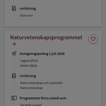
book_5
Inriktning
Ekonomi
Naturvetenskapsprogrammet
Spara
favorite
som
arrow_forward
favorit
stars_2
Antagningspoäng 1 juli 2025
Lägsta
275,0
Medel
318,9
book_5
Inriktning
Naturvetenskap och samhälle
Naturvetenskap
co_present
Programmet finns också som
Särskild variant