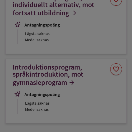
som
individuellt alternativ, mot
favorit
fortsatt utbildning
arrow_forward
stars_2
Antagningspoäng
Lägsta
saknas
Medel
saknas
Introduktionsprogram,
Spara
favorite
som
språkintroduktion, mot
favorit
gymnasieprogram
arrow_forward
stars_2
Antagningspoäng
Lägsta
saknas
Medel
saknas