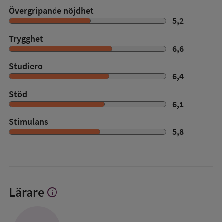
Övergripande nöjdhet
5,2
Trygghet
6,6
Studiero
6,4
Stöd
6,1
Stimulans
5,8
Lärare
info
Visa
mer
om
Lärare