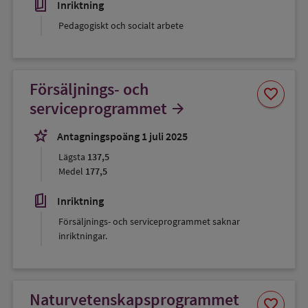
book_5
Inriktning
Pedagogiskt och socialt arbete
Försäljnings- och
Spara
favorite
som
serviceprogrammet
arrow_forward
favorit
stars_2
Antagningspoäng 1 juli 2025
Lägsta
137,5
Medel
177,5
book_5
Inriktning
Försäljnings- och serviceprogrammet saknar
inriktningar.
Naturvetenskapsprogrammet
Spara
favorite