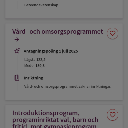
Beteendevetenskap
Vård- och omsorgsprogrammet
Spara
favorite
som
arrow_forward
favorit
stars_2
Antagningspoäng 1 juli 2025
Lägsta
122,5
Medel
189,8
book_5
Inriktning
Vård- och omsorgsprogrammet saknar inriktningar.
Introduktionsprogram,
Spara
favorite
som
programinriktat val, barn och
favorit
fritid, mot gymnasieprogram