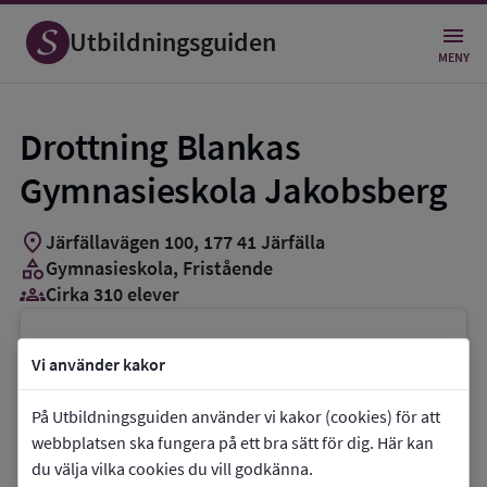
Utbildningsguiden
MENY
Drottning Blankas
Gymnasieskola Jakobsberg
location_on
Järfällavägen 100
,
177
41
Järfälla
category
Gymnasieskola
, Fristående
groups_3
Cirka 310 elever
Vill du kontakta skolan?
Vi använder kakor
phone
Telefon:
070-5643753
På Utbildningsguiden använder vi kakor (cookies) för att
mail
E-post:
jakobsberg@dbgy.se
webbplatsen ska fungera på ett bra sätt för dig. Här kan
link
Webbplats:
Drottning Blankas
du välja vilka cookies du vill godkänna.