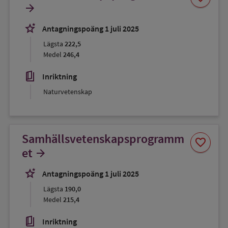
som
arrow_forward
favorit
stars_2
Antagningspoäng 1 juli 2025
Lägsta
222,5
Medel
246,4
book_5
Inriktning
Naturvetenskap
Samhällsvetenskapsprogramm
Spara
favorite
som
et
arrow_forward
favorit
stars_2
Antagningspoäng 1 juli 2025
Lägsta
190,0
Medel
215,4
book_5
Inriktning