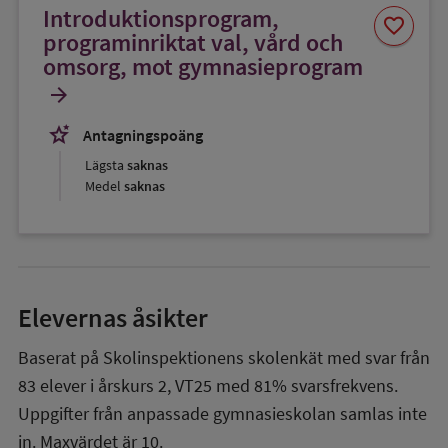
Introduktionsprogram,
Spara
favorite
som
programinriktat val, vård och
favorit
omsorg, mot gymnasieprogram
arrow_forward
stars_2
Antagningspoäng
Lägsta
saknas
Medel
saknas
Elevernas åsikter
Baserat på Skolinspektionens skolenkät med svar från
83
elever i
årskurs 2
,
VT25
med
81%
svarsfrekvens.
Uppgifter från anpassade gymnasieskolan samlas inte
in. Maxvärdet är 10.