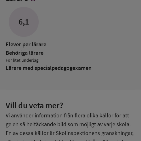
mer
om
Lärare
6,1
Elever per lärare
Behöriga lärare
För litet underlag
Lärare med specialpedagog­examen
Vill du veta mer?
Vi använder information från flera olika källor för att
ge en så heltäckande bild som möjligt av varje skola.
En av dessa källor är Skolinspektionens granskningar,