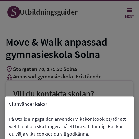
Utbildningsguiden
MENY
Move & Walk anpassad
gymnasieskola Solna
location_on
Storgatan 70
,
171
52
Solna
category
Anpassad gymnasieskola
, Fristående
Vill du kontakta skolan?
phone
Telefon:
08-6249991
Vi använder kakor
mail
E-post:
solna.skola@movewalk.se
På Utbildningsguiden använder vi kakor (cookies) för att
link
Webbplats:
Move & Walk anpassad
webbplatsen ska fungera på ett bra sätt för dig. Här kan
du välja vilka cookies du vill godkänna.
gymnasieskola Solna