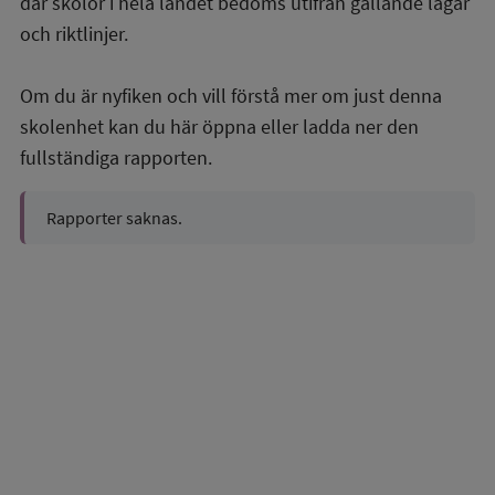
där skolor i hela landet bedöms utifrån gällande lagar
och riktlinjer.
Om du är nyfiken och vill förstå mer om just denna
skolenhet kan du här öppna eller ladda ner den
fullständiga rapporten.
Rapporter saknas.