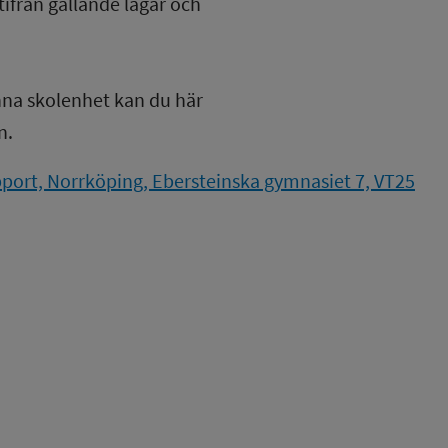
tifrån gällande lagar och
nna skolenhet kan du här
n.
port, Norrköping, Ebersteinska gymnasiet 7, VT25