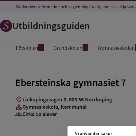
Skolverkets
information och vägledning för dig som ska välja skol
Utbildningsguiden
Förskolan
Grundskolan
Gymnasieskolan
Ebersteinska gymnasiet 7
location_on
Linköpingsvägen 6
,
603
36
Norrköping
category
Gymnasieskola
, Kommunal
groups_3
Cirka 50 elever
Vi använder kakor