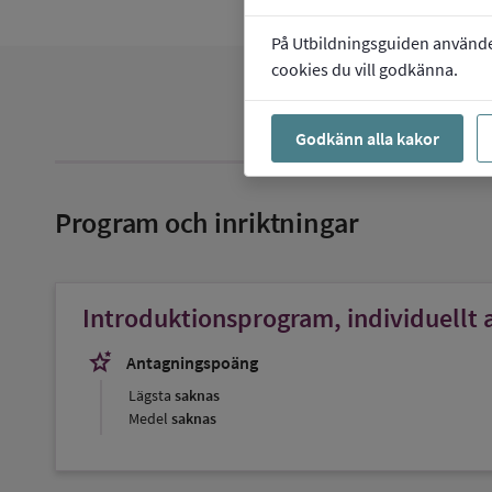
På Utbildningsguiden använder 
cookies du vill godkänna.
Godkänn alla kakor
Program och inriktningar
Introduktionsprogram, individuellt a
stars_2
Antagningspoäng
Lägsta
saknas
Medel
saknas