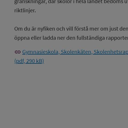
granskningar, där skolor i hela landet bedöms u
riktlinjer.
Om du är nyfiken och vill förstå mer om just de
öppna eller ladda ner den fullständiga rapporte
link
Gymnasieskola, Skolenkäten, Skolenhetsrap
(pdf, 290 kB)