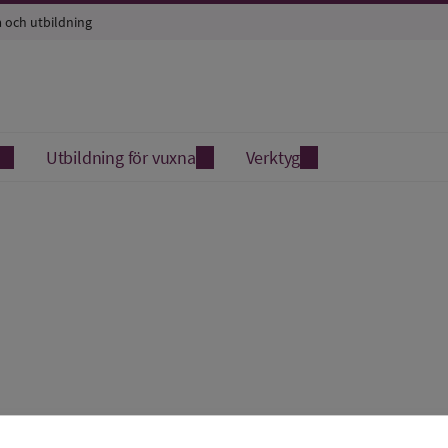
a och utbildning
Utbildning för vuxna
Verktyg