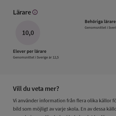
Lärare
info
Visa
mer
Behöriga lärare
om
Lärare
Genomsnittet i Sver
10,0
Elever per lärare
Genomsnittet i Sverige är 12,5
Vill du veta mer?
Vi använder information från flera olika källor f
bild som möjligt av varje skola. En av dessa käl