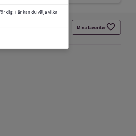
r dig. Här kan du välja vilka
favorite
Mina favoriter