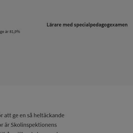
Lärare med specialpedagog­examen
ige är 81,9%
ör att ge en så heltäckande
lor är Skolinspektionens