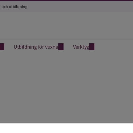
a och utbildning
Utbildning för vuxna
Verktyg