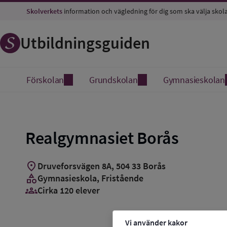
Skolverkets
information och vägledning för dig som ska välja skol
Utbildningsguiden
Förskolan
Grundskolan
Gymnasieskolan
Realgymnasiet Borås
location_on
Druveforsvägen 8A
,
504
33
Borås
category
Gymnasieskola
, Fristående
groups_3
Cirka 120 elever
Vi använder kakor