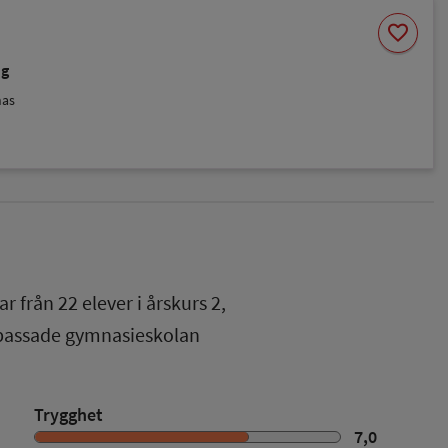
Spara
favorite
som
favorit
ng
nas
ar från
22
elever i
årskurs 2
,
npassade gymnasieskolan
Trygghet
7,0