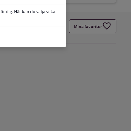
r dig. Här kan du välja vilka
favorite
Mina favoriter