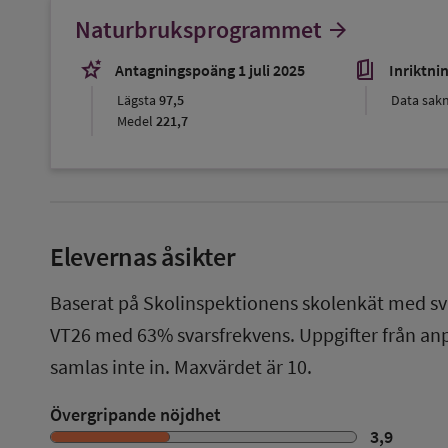
Naturbruksprogrammet
arrow_forward
stars_2
book_5
Antagningspoäng 1 juli 2025
Inriktni
Lägsta
97,5
Data sak
Medel
221,7
Elevernas åsikter
Baserat på Skolinspektionens skolenkät med sv
VT26
med
63%
svarsfrekvens. Uppgifter från a
samlas inte in. Maxvärdet är 10.
Övergripande nöjdhet
3,9