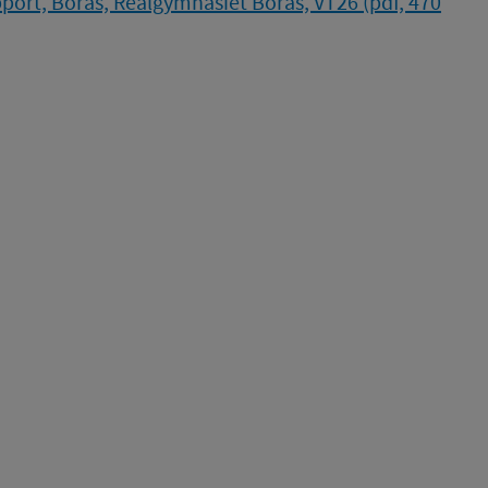
ort, Borås, Realgymnasiet Borås, VT26 (pdf, 470