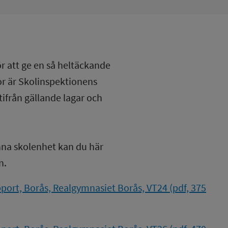
ör att ge en så heltäckande
lor är Skolinspektionens
tifrån gällande lagar och
nna skolenhet kan du här
n.
ort, Borås, Realgymnasiet Borås, VT24 (pdf, 375