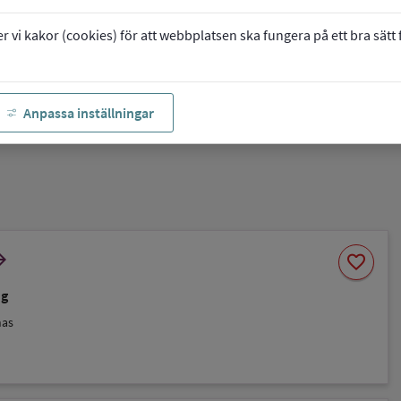
vi kakor (cookies) för att webbplatsen ska fungera på ett bra sätt fö
Anpassa inställningar
Spara
orward
favorite
som
favorit
ng
nas