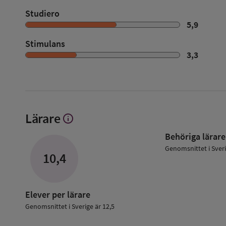
Studiero
5,9
Stimulans
3,3
Lärare
info
Visa
mer
Behöriga lärare
om
Lärare
Genomsnittet i Sver
10,4
Elever per lärare
Genomsnittet i Sverige är 12,5