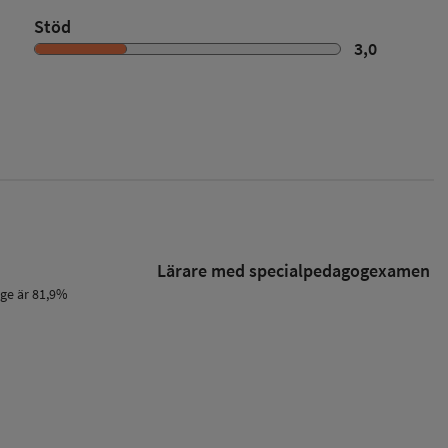
Stöd
3,0
Lärare med specialpedagog­examen
ige är 81,9%