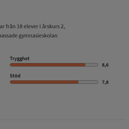
ar från
18
elever i
årskurs 2
,
npassade gymnasieskolan
Trygghet
8,6
Stöd
7,8