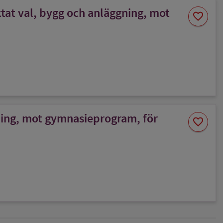
at val, bygg och anläggning, mot
Spara
favorite
som
favorit
ning, mot gymnasieprogram, för
Spara
favorite
som
favorit