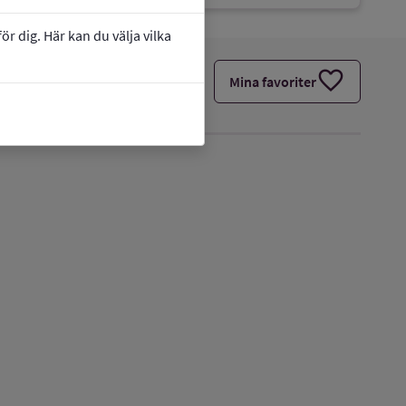
r dig. Här kan du välja vilka
favorite
Mina favoriter