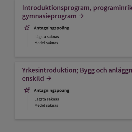
Introduktionsprogram, programinrikt
gymnasieprogram
arrow_forward
stars_2
Antagningspoäng
Lägsta
saknas
Medel
saknas
Yrkesintroduktion; Bygg och anlägg
enskild
arrow_forward
stars_2
Antagningspoäng
Lägsta
saknas
Medel
saknas