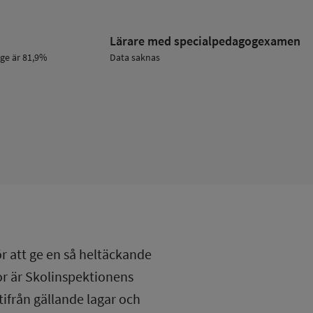
Lärare med specialpedagog­examen
ige är 81,9%
Data saknas
ör att ge en så heltäckande
lor är Skolinspektionens
tifrån gällande lagar och