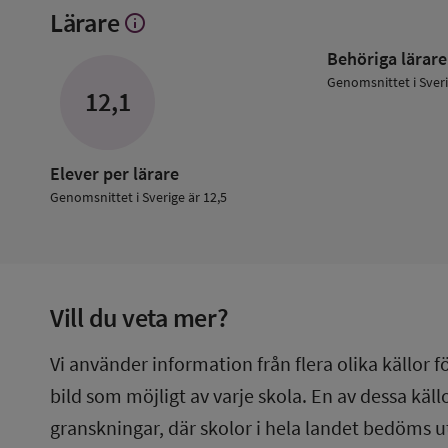
Lärare
info
Visa
mer
Behöriga lärare
om
Lärare
Genomsnittet i Sver
12,1
Elever per lärare
Genomsnittet i Sverige är 12,5
Vill du veta mer?
Vi använder information från flera olika källor f
bild som möjligt av varje skola. En av dessa käl
granskningar, där skolor i hela landet bedöms u