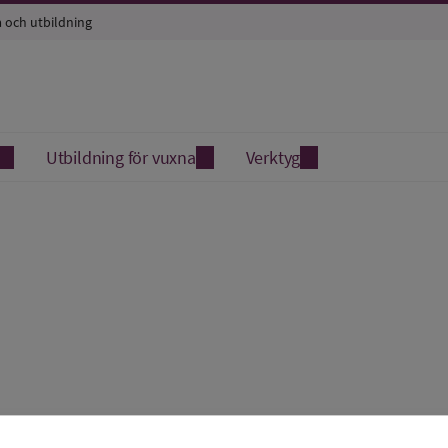
a och utbildning
Utbildning för vuxna
Verktyg