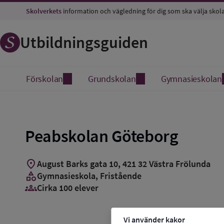
Skolverkets
information och vägledning för dig som ska välja skol
Utbildningsguiden
Förskolan
Grundskolan
Gymnasieskolan
Peabskolan Göteborg
location_on
August Barks gata 10
,
421
32
Västra Frölunda
category
Gymnasieskola
, Fristående
groups_3
Cirka 100 elever
Vi använder kakor