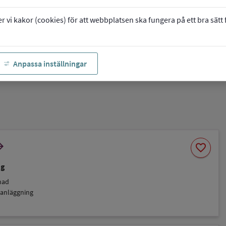
vi kakor (cookies) för att webbplatsen ska fungera på ett bra sätt fö
Anpassa inställningar
Spara
orward
favorite
som
favorit
ng
nad
 anläggning