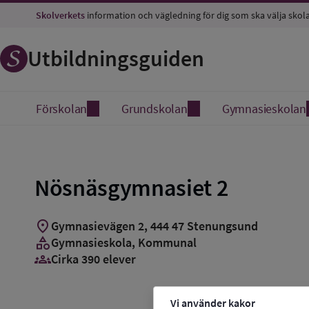
Skolverkets
information och vägledning för dig som ska välja skol
Utbildningsguiden
Förskolan
Grundskolan
Gymnasieskolan
Nösnäsgymnasiet 2
location_on
Gymnasievägen 2
,
444
47
Stenungsund
category
Gymnasieskola
, Kommunal
groups_3
Cirka 390 elever
Vi använder kakor