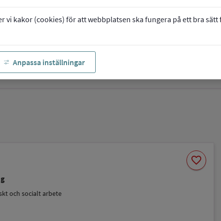
vi kakor (cookies) för att webbplatsen ska fungera på ett bra sätt fö
Anpassa inställningar
Spara
favorite
som
favorit
ng
kt och socialt arbete