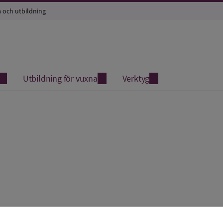
a och utbildning
Utbildning för vuxna
Verktyg