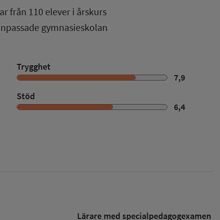
ar från
110
elever i
årskurs
 anpassade gymnasieskolan
Trygghet
7,9
Stöd
6,4
Lärare med specialpedagog­examen