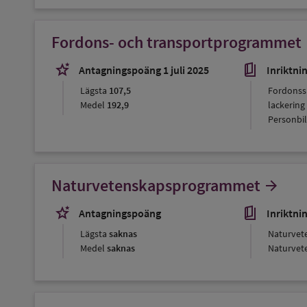
Fordons- och transportprogrammet
ar
stars_2
book_5
Antagningspoäng 1 juli 2025
Inriktni
Lägsta
107,5
Fordonss
Medel
192,9
lackering
Personbil
Naturvetenskapsprogrammet
arrow_forward
stars_2
book_5
Antagningspoäng
Inriktni
Lägsta
saknas
Naturvet
Medel
saknas
Naturvet