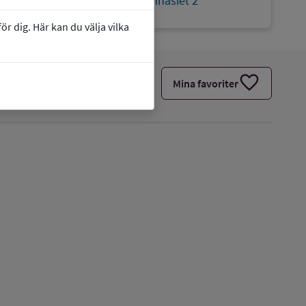
Webbplats:
Nösnäsgymnasiet 2
r dig. Här kan du välja vilka
favorite
Mina favoriter