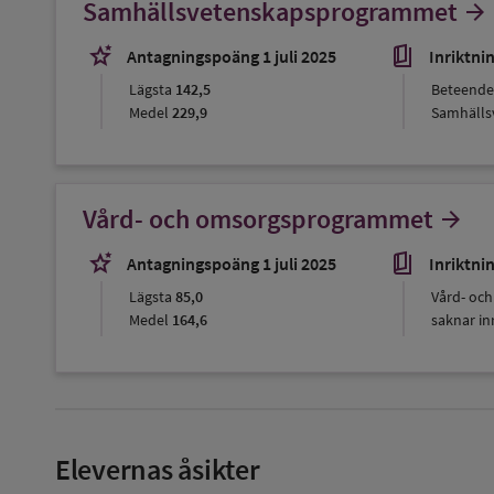
Samhällsvetenskapsprogrammet
arrow_forward
stars_2
book_5
Antagningspoäng 1 juli 2025
Inriktni
Lägsta
142,5
Beteende
Medel
229,9
Samhälls
Vård- och omsorgsprogrammet
arrow_forward
stars_2
book_5
Antagningspoäng 1 juli 2025
Inriktni
Lägsta
85,0
Vård- oc
Medel
164,6
saknar inr
Elevernas åsikter