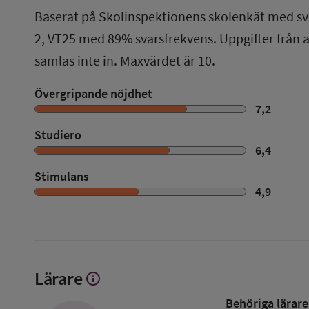
Baserat på Skolinspektionens skolenkät med sv
2
,
VT25
med
89%
svarsfrekvens. Uppgifter från
samlas inte in. Maxvärdet är 10.
Övergripande nöjdhet
7,2
Studiero
6,4
Stimulans
4,9
Lärare
info
Visa
mer
Behöriga lärare
om