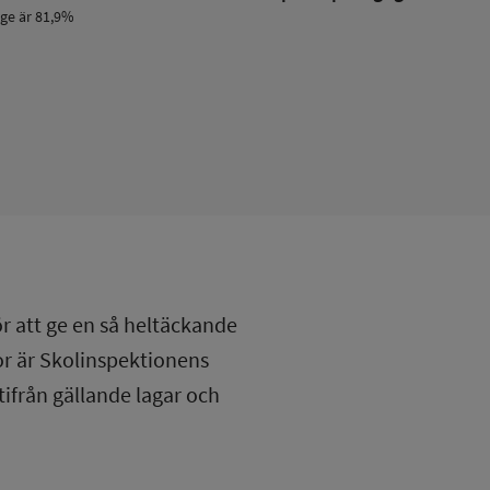
ige är 81,9%
ör att ge en så heltäckande
lor är Skolinspektionens
tifrån gällande lagar och